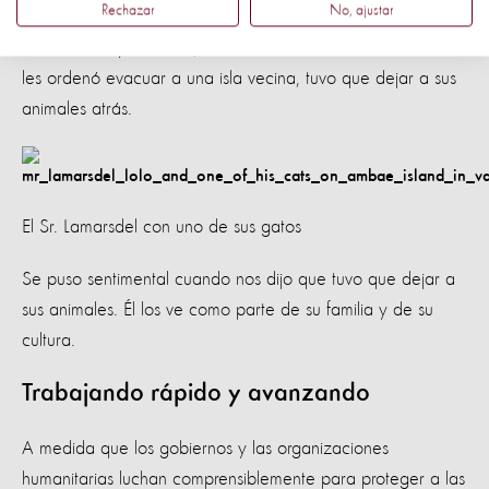
Rechazar
No, ajustar
ver que sus animales tenían miedo. Lamentablemente,
cuando a él y a los 11,500 residentes de la isla Ambae se
les ordenó evacuar a una isla vecina, tuvo que dejar a sus
animales atrás.
El Sr. Lamarsdel con uno de sus gatos
Se puso sentimental cuando nos dijo que tuvo que dejar a
sus animales. Él los ve como parte de su familia y de su
cultura.
Trabajando rápido y avanzando
A medida que los gobiernos y las organizaciones
humanitarias luchan comprensiblemente para proteger a las