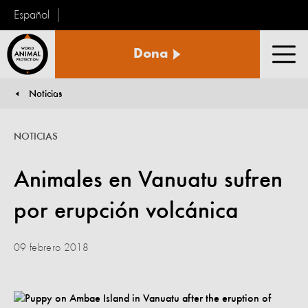
Español
Protección
Dona
Animal
Men
Mundial
Noticias
You are here:
NOTICIAS
Animales en Vanuatu sufren
por erupción volcánica
09 febrero 2018