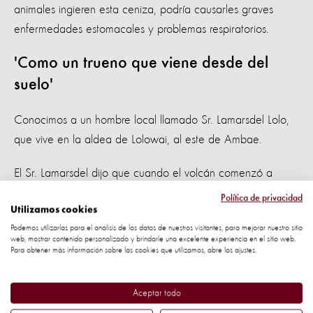
animales ingieren esta ceniza, podría causarles graves
enfermedades estomacales y problemas respiratorios.
'Como un trueno que viene desde del
suelo'
Conocimos a un hombre local llamado Sr. Lamarsdel Lolo,
que vive en la aldea de Lolowai, al este de Ambae.
El Sr. Lamarsdel dijo que cuando el volcán comenzó a
hacer erupción por primera vez en septiembre, nunca antes
Política de privacidad
Utilizamos cookies
había escuchado algo así. Su amigo el Sr. Ambrose Garae
Podemos utilizarlas para el análisis de los datos de nuestros visitantes, para mejorar nuestro sitio
lo describió como un 'trueno, pero viniendo desde del
web, mostrar contenido personalizado y brindarle una excelente experiencia en el sitio web.
suelo'.
Para obtener más información sobre las cookies que utilizamos, abre los ajustes.
El Sr. Lamarsdel posee un perro, una vaca, dos gatos y
Aceptar todo
treinta pollos. Cuando comenzaron las erupciones, él pudo