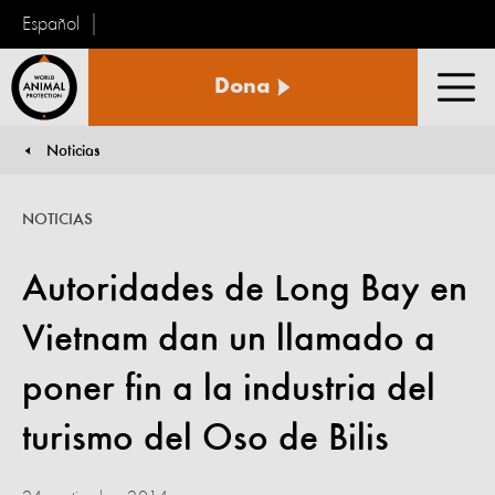
Español
Protección
Dona
Animal
Men
Mundial
Noticias
You are here:
NOTICIAS
Autoridades de Long Bay en
Vietnam dan un llamado a
poner fin a la industria del
turismo del Oso de Bilis