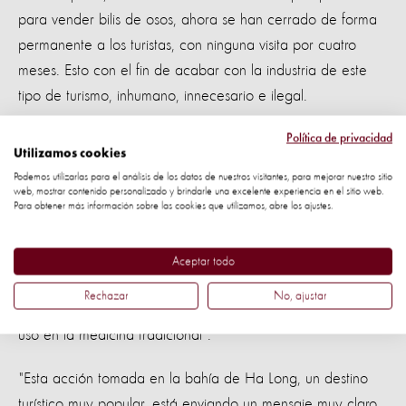
para vender bilis de osos, ahora se han cerrado de forma
permanente a los turistas, con ninguna visita por cuatro
meses. Esto con el fin de acabar con la industria de este
tipo de turismo, inhumano, innecesario e ilegal.
El monitoreo continuo se asegurará de que la industria del
Política de privacidad
Utilizamos cookies
turismo de bilis de oso no migre a otros puntos populares
Podemos utilizarlas para el análisis de los datos de nuestros visitantes, para mejorar nuestro sitio
conocidos y que la actividad ilegal no se reanude.
web, mostrar contenido personalizado y brindarle una excelente experiencia en el sitio web.
Para obtener más información sobre las cookies que utilizamos, abre los ajustes.
Luke Nicholson, nuestro Gerente de Proyecto para los Osos
Silvestres, comentó: "Los osos son animales silvestres, que
Aceptar todo
pertenecen en la naturaleza, sin embargo, estos animales
Rechazar
No, ajustar
se ven obligados a sufrir toda la vida en cautiverio para su
uso en la medicina tradicional".
"Esta acción tomada en la bahía de Ha Long, un destino
turístico muy popular, está enviando un mensaje muy claro,