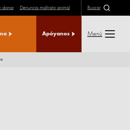
e donar
Denuncia maltrato animal
Buscar
Menú
na
Apóyanos
so