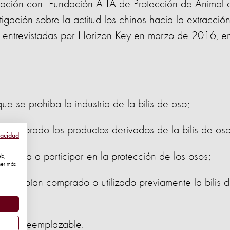
ración con Fundación AITA de Protección de Animal 
tigación sobre la actitud los chinos hacia la extracció
n entrevistadas por Horizon Key en marzo de 2016, e
e se prohiba la industria de la bilis de oso;
comprado los productos derivados de la bilis de oso
vacidad
puesta a participar en la protección de los osos;
eb,
ner más
e habían comprado o utilizado previamente la bilis 
turo;
 es irreemplazable.