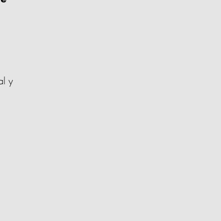
de
al y