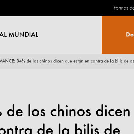
Formas d
AL MUNDIAL
Do
VANCE: 84% de los chinos dicen que están en contra de la bilis de o
e los chinos dicen
ntra de la bilis de