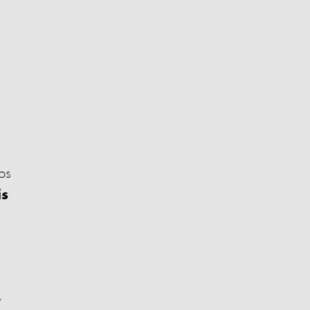
os
is
.