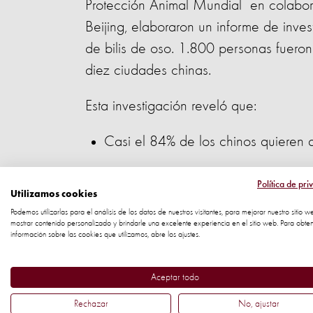
Protección Animal Mundial en colabo
Beijing, elaboraron un informe de inves
de bilis de oso. 1.800 personas fuero
diez ciudades chinas.
Esta investigación reveló que:
Casi el 84% de los chinos quieren qu
74,6% de los encuestados nunca ha 
Política de pri
Utilizamos cookies
Más del 90% de la gente estaría dis
Podemos utilizarlas para el análisis de los datos de nuestros visitantes, para mejorar nuestro sitio w
mostrar contenido personalizado y brindarle una excelente experiencia en el sitio web. Para obte
información sobre las cookies que utilizamos, abre los ajustes.
Más del 90% de los encuestados qu
oso, dijo que ya no lo haría en el fu
Aceptar todo
Menos del 3% cree que el producto
Rechazar
No, ajustar