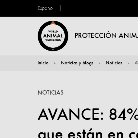
Español
PROTECCIÓN ANIM
Inicio
Noticias y blogs
Noticias
A
You are here:
NOTICIAS
AVANCE: 84% d
que están en co