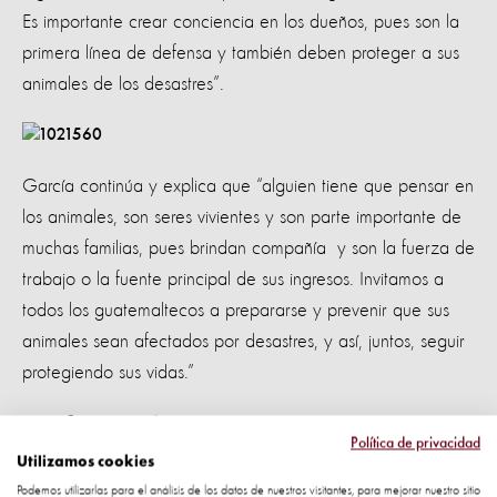
Es importante crear conciencia en los dueños, pues son la
primera línea de defensa y también deben proteger a sus
animales de los desastres”.
García continúa y explica que “alguien tiene que pensar en
los animales, son seres vivientes y son parte importante de
muchas familias, pues brindan compañía y son la fuerza de
trabajo o la fuente principal de sus ingresos. Invitamos a
todos los guatemaltecos a prepararse y prevenir que sus
animales sean afectados por desastres, y así, juntos, seguir
protegiendo sus vidas.”
En favor de los animales
Política de privacidad
Utilizamos cookies
La propuesta de protocolo que elaboramos establece
Podemos utilizarlas para el análisis de los datos de nuestros visitantes, para mejorar nuestro sitio