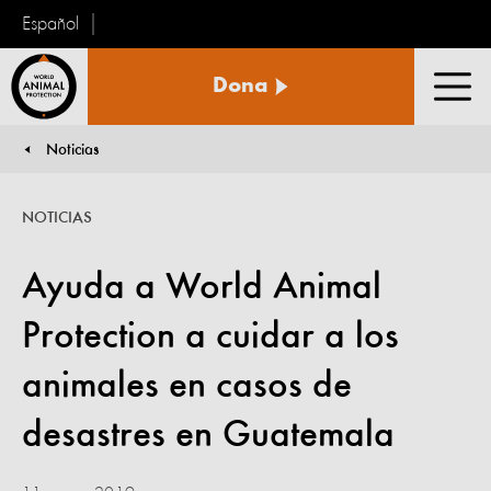
Español
Protección
Dona
Animal
Men
Mundial
Noticias
You are here:
NOTICIAS
Ayuda a World Animal
Protection a cuidar a los
animales en casos de
desastres en Guatemala