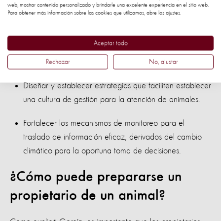
web, mostrar contenido personalizado y brindarle una excelente experiencia en el sitio web.
acciones en favor de los animales en situaciones de
Para obtener más información sobre las cookies que utilizamos, abre los ajustes.
desastre, por ejemplo:
Aceptar todo
Fortalecer la preparación intersectorial en materia de
atención de animales en emergencias.
Rechazar
No, ajustar
Diseñar y establecer estrategias que faciliten establecer
una cultura de gestión para la atención de animales.
Fortalecer los mecanismos de monitoreo para el
traslado de información eficaz, derivados del cambio
climático para la oportuna toma de decisiones.
¿Cómo puede prepararse un
propietario de un animal?