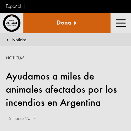
Español
Protección
Dona
Animal
Men
Mundial
Noticias
You are here:
NOTICIAS
Ayudamos a miles de
animales afectados por los
incendios en Argentina
15 marzo 2017