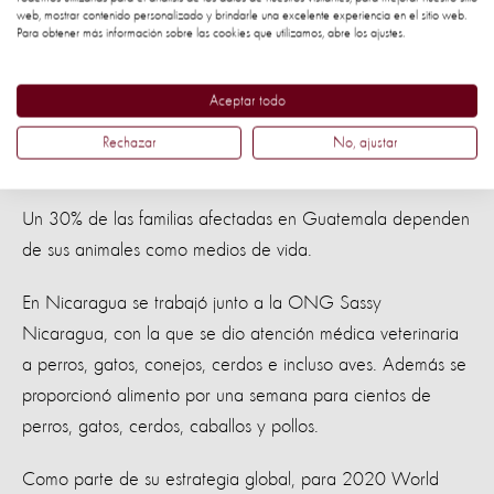
web, mostrar contenido personalizado y brindarle una excelente experiencia en el sitio web.
perros. La organización también brindó tratamientos
Para obtener más información sobre las cookies que utilizamos, abre los ajustes.
preventivos para los animales, como desparasitación interna
y externa, vitaminas y atención de casos clínicos de
Aceptar todo
desnutrición.
Rechazar
No, ajustar
Un 30% de las familias afectadas en Guatemala dependen
de sus animales como medios de vida.
En Nicaragua se trabajó junto a la ONG Sassy
Nicaragua, con la que se dio atención médica veterinaria
a perros, gatos, conejos, cerdos e incluso aves. Además se
proporcionó alimento por una semana para cientos de
perros, gatos, cerdos, caballos y pollos.
Como parte de su estrategia global, para 2020 World