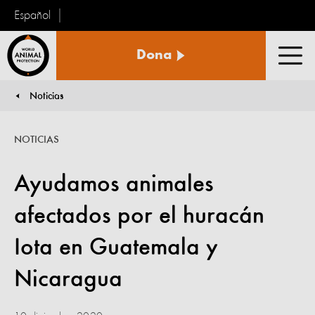
Español
Protección
Dona
Animal
Men
Mundial
Noticias
You are here:
NOTICIAS
Ayudamos animales
afectados por el huracán
Iota en Guatemala y
Nicaragua