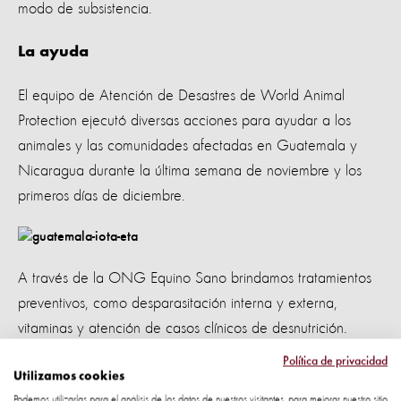
modo de subsistencia.
La ayuda
El equipo de Atención de Desastres de World Animal
Protection ejecutó diversas acciones para ayudar a los
animales y las comunidades afectadas en Guatemala y
Nicaragua durante la última semana de noviembre y los
primeros días de diciembre.
A través de la ONG
Equino Sano brindamos
tratamientos
preventivos, como desparasitación interna y externa,
vitaminas y atención de casos clínicos de desnutrición.
Política de privacidad
En Guatemala, a través de la ONG Equino Sano se
Utilizamos cookies
entregó alimento para cientos de cerdos, aves de corral y
Podemos utilizarlas para el análisis de los datos de nuestros visitantes, para mejorar nuestro sitio