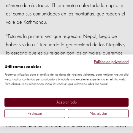
número de afectados. El terremoto a afectado la capital y
así como sus comunidades en las montañas, que rodean el
valle de Kathmandu.
"Esta es la primera vez que regreso a Nepal, luego de
haber vivido allí. Recuerdo la generosidad de los Nepalis y
lo cercana que es su relación con los animales, queremos
ayudar a las personas trabajadoras y a los inocentes niños
Política de privacidad
Utilizamos cookies
y sus animales, que se han visto afectados por este terrible
Podemos utilizarlas para el análisis de los datos de nuestros visitantes, para mejorar nuestro sitio
desastre" comentó, Scott Cantin, Gerente de
web, mostrar contenido personalizado y brindarle una excelente experiencia en el sitio web.
Para obtener más información sobre las cookies que utilizamos, abre los ajustes.
Comunicaciones de Desastres para World Animal
Protection.
Aceptar todo
Estamos aquí para salvar las vidas de los animales,
Rechazar
No, ajustar
protegiendo y cuidando su salud, lejos de morir de hambre.
Ellos y sus dueños necesitan de nuestra compasión humana.