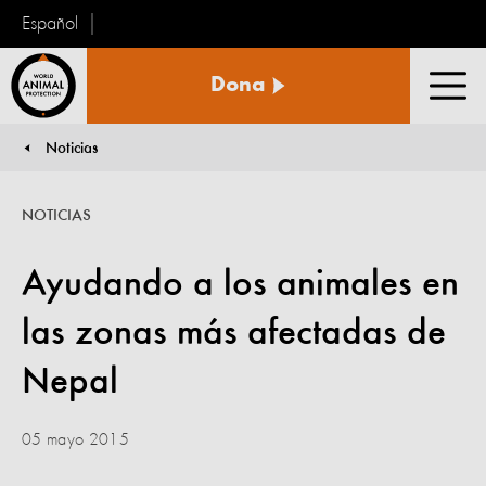
Español
Protección
Dona
Animal
Men
Mundial
Noticias
You are here:
NOTICIAS
Ayudando a los animales en
las zonas más afectadas de
Nepal
05 mayo 2015