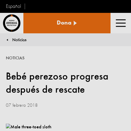
Español
Protección
Dona
Animal
Men
Mundial
Noticias
You are here:
NOTICIAS
Bebé perezoso progresa
después de rescate
07 febrero 2018