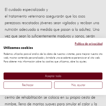
El cuidado especializado y
el tratamiento veterinario asegurarán que los osos
perezosos rescatados jóvenes sean vigilados y reciban una
nutrición adecuada a medida que pasan a la adultez. Una
vez que sean lo suficientemente maduros y sanos, serán
liberados nuevamente a su hogar natural.
Política de privacidad
Utilizamos cookies
Osos perezosos en rehabilitación
Podemos utilizarlas para el análisis de los datos de nuestros visitantes, para mejorar nuestro sitio
web, mostrar contenido personalizado y brindarle una excelente experiencia en el sitio web.
Para obtener más información sobre las cookies que utilizamos, abre los ajustes.
A menudo, los osos perezosos sufren de ansiedad después
de haber sido alejados de sus madres a una edad
Aceptar todo
temprana.
Rechazar
No, ajustar
Para mediar en esta ansiedad, cada bebé perezoso en el
centro de rehabilitación se coloca en su propio cesto de
mimbre, lleno de mantas suaves para simular el calor y la