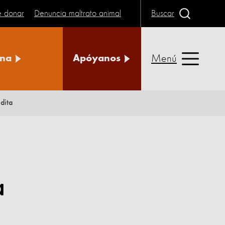
e donar
Denuncia maltrato animal
Buscar
Menú
na
Apóyanos
dita
a