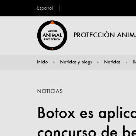
Español
PROTECCIÓN ANIM
Inicio
Noticias y blogs
Noticias
B
You are here:
NOTICIAS
Botox es aplic
concurso de be