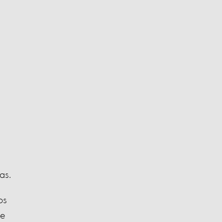
as.
os
de