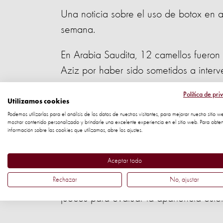
Una noticia sobre el uso de botox en 
semana.
En Arabia Saudita, 12 camellos fueron 
Aziz por haber sido sometidos a interv
"Usar botox o hacer cirugías plásticas 
Política de pri
Utilizamos cookies
Los animales no deben sufrir abusos e
Podemos utilizarlas para el análisis de los datos de nuestros visitantes, para mejorar nuestro sitio w
mostrar contenido personalizado y brindarle una excelente experiencia en el sitio web. Para obte
quirúrgicos sólo por motivos estéticos "
información sobre las cookies que utilizamos, abre los ajustes.
Protección Animal Mundial.
Aceptar todo
También conocido como camello árabe,
Rechazar
No, ajustar
país. Durante el festival, que concluye 
jueces para evaluar la apariencia estéti