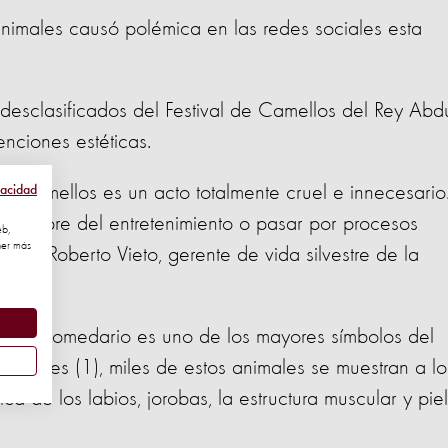
animales causó polémica en las redes sociales esta
desclasificados del Festival de Camellos del Rey Abd
enciones estéticas.
en camellos es un acto totalmente cruel e innecesario
vacidad
n nombre del entretenimiento o pasar por procesos
eb,
ner más
, dice Roberto Vieto, gerente de vida silvestre de la
 el dromedario es uno de los mayores símbolos del
el jueves (1), miles de estos animales se muestran a lo
ca de los labios, jorobas, la estructura muscular y piel