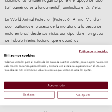
colombianas también hagan su parte y el apoyo de todo
Latinoamérica será fundamental”, puntualizó el Dr. Vieto.
En World Animal Protection (Protección Animal Mundial)
acompañamos el proceso de la moratoria a la pesca de
mota en Brasil desde sus inicios participando en un grupo
de trabajo interinstitucional que elaboró las
recomendaciones técnicas que se utilizaron para la
Política de privacidad
declaración.
Utilizamos cookies
Podemos utilizarlas para el análisis de los datos de nuestros visitantes, para mejorar nuestro sitio
Queremos reconocer también el excelente trabajo
web, mostrar contenido personalizado y brindarle una excelente experiencia en el sitio web.
Para obtener más información sobre las cookies que utilizamos, abre los ajustes.
realizado por el Procurador Federal del Estado de
Amazonas, Rafael da Silva Rocha, quien fue una de las
Aceptar todo
primeras personas en recomendar la moratoria que hoy
significa esperanza para una de las últimas especies de
Rechazar
No, ajustar
delfín de río que existe en el mundo.