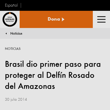
Español
Protección
Dona
Animal
Men
Mundial
Noticias
You are here:
NOTICIAS
Brasil dio primer paso para
proteger al Delfín Rosado
del Amazonas
30 julio 2014