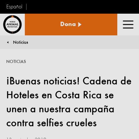
Español
Protección
Dona
Animal
Men
Mundial
Noticias
You are here:
NOTICIAS
¡Buenas noticias! Cadena de
Hoteles en Costa Rica se
unen a nuestra campaña
contra selfies crueles