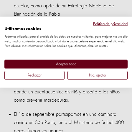
escolar, como aprte de su Estrategia Nacional de
Eliminación de la Rabia
Política de privacidad
Compañeros de World Animal Protection correrán una
Utilizamos cookies
maratón en Kenia en pro de la erradicación de la
Podemos utilizarlas para el análisis de los datos de nuestros visitantes, para mejorar nuestro sitio
web, mostrar contenido personalizado y brindarle una excelente experiencia en el sitio web.
rabia. Lo recaudado de esta maratón se destinará a
Para obtener más información sobre las cookies que utilizamos, abre los ajustes.
campañas de vacunación contra la rabia de la
fundación Sharon's Live On
Aceptar todo
El 24 de septiembre, participamos de un evento
Rechazar
No, ajustar
educativo en el Instituto Pasteur en São Paulo, Brasil,
donde un cuentacuentos divirtió y enseñó a los niños
cómo prevenir mordeduras.
El 16 de septiembre participamos en una caminata
canina en São Paulo, junto al Ministerio de Salud. 400
perros fueron vacunados.