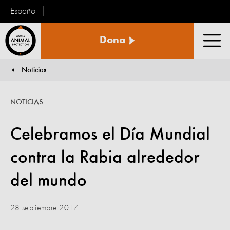
Español
Protección
Dona
Animal
Men
Mundial
Noticias
You are here:
NOTICIAS
Celebramos el Día Mundial
contra la Rabia alrededor
del mundo
28 septiembre 2017