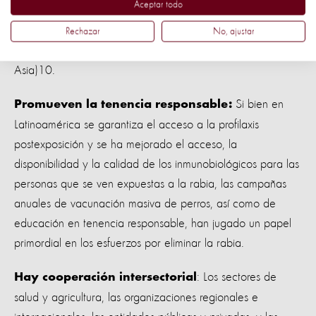
Aceptar todo
per cápita en vacunación canina (en comparación con un
1.4 centavos de dólar estadounidense per cápita en África
Rechazar
No, ajustar
y 1 centavo de dólar estadounidense per cápita en
Asia)10.
Si bien en
Promueven la tenencia responsable:
Latinoamérica se garantiza el acceso a la profilaxis
postexposición y se ha mejorado el acceso, la
disponibilidad y la calidad de los inmunobiológicos para las
personas que se ven expuestas a la rabia, las campañas
anuales de vacunación masiva de perros, así como de
educación en tenencia responsable, han jugado un papel
primordial en los esfuerzos por eliminar la rabia.
: Los sectores de
Hay cooperación intersectorial
salud y agricultura, las organizaciones regionales e