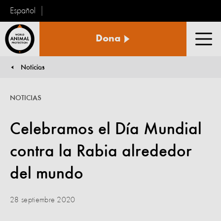
Español
Protección
Dona
Animal
Men
Mundial
Noticias
You are here:
NOTICIAS
Celebramos el Día Mundial
contra la Rabia alrededor
del mundo
28 septiembre 2020