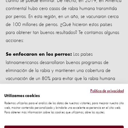
canino se puede eliminar. De hecho, en 2019, en América
continental hubo cero casos de rabia humana transmitida
por perros. En esta región, en un año, se vacunaron cerca
de 100 millones de perros. ¿Qué hicieron estos países
para obtener tan buenos resultados? Te contamos algunas
acciones:
Los países
Se enfocaron en los perros:
latinoamericanos desarrollaron buenos programas de
eliminación de la rabia y mantienen una cobertura de
vacunación de un 80% para evitar que la rabia humana
vuelva a surgir. También, usan agentes biológicos de buena
Política de privacidad
calidad, como vacunas inactivas producidas en cultivos
Utilizamos cookies
celulares.
Podemos utilizarlas para el análisis de los datos de nuestros visitantes, para mejorar nuestro sitio
web, mostrar contenido personalizado y brindarle una excelente experiencia en el sitio web.
Para obtener más información sobre las cookies que utilizamos, abre los ajustes.
En Latinoamérica, se gastan
Invierten en vacunación:
aproximadamente 11.4 centavos de dólar estadounidense