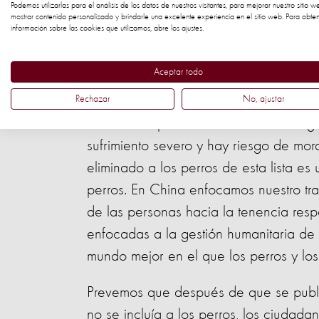
Podemos utilizarlas para el análisis de los datos de nuestros visitantes, para mejorar nuestro sitio w
El cambio muestra la transición que está
mostrar contenido personalizado y brindarle una excelente experiencia en el sitio web. Para obte
información sobre las cookies que utilizamos, abre los ajustes.
que los perros se consideran más co
Aceptar todo
Melania Gamboa, Asesora Glo
“La forma
Rechazar
No, ajustar
Animal Protection dice:
es atroz. Lo podemos ver con las imáge
sufrimiento severo y hay riesgo de mord
eliminado a los perros de esta lista es
perros. En China enfocamos nuestro tr
de las personas hacia la tenencia re
enfocadas a la gestión humanitaria de
mundo mejor en el que los perros y lo
Prevemos que después de que se publi
no se incluía a los perros, los ciudada