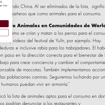
eb,
 viviendo China. Al ser eliminados de la lista, signifi
ner más
mo compañeros que como animales para el consumo.
bal de Animales en Comunidades de Worl
 en cómo se crían y matan a los perros para el cons
nes y videos del festival de Yulín, por ejemplo. Hay
eduras e inclusive rabia para los trabajadores. El hab
 un paso en la dirección correcta para el bienestar de 
abajo para crear conciencia y cambiar el comportamie
sponsable de mascotas. También implementamos accio
 las poblaciones caninas. Seguiremos luchando por u
s humanos puedan vivir en armonía.”
có la lista de animales aptos para el consumo en do
nos podrían denunciar a los restaurantes y