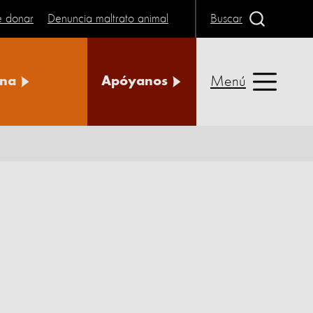
e donar
Denuncia maltrato animal
Buscar
Menú
na
Apóyanos