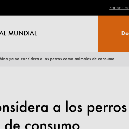
Formas d
AL MUNDIAL
Do
hina ya no considera a los perros como animales de consumo
nsidera a los perros
s de consumo