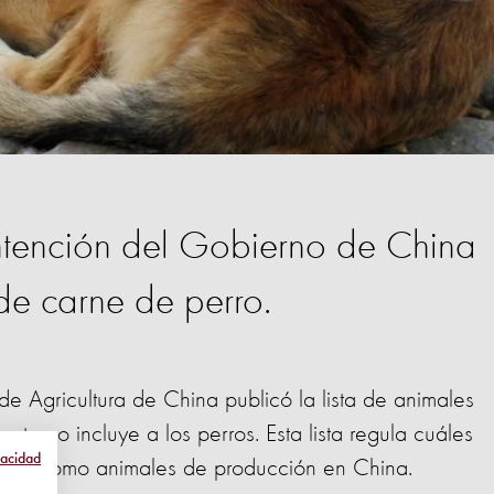
intención del Gobierno de China
de carne de perro.
e Agricultura de China publicó la lista de animales
ta no incluye a los perros. Esta lista regula cuáles
vacidad
zarse como animales de producción en China.