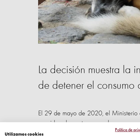
La decisión muestra la 
de detener el consumo 
El 29 de mayo de 2020, el Ministerio d
considerados aptos para el consumo y es
Política de pri
animales pueden criarse y comerciali
Utilizamos cookies