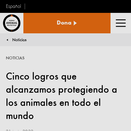
Español
Protección
Dona
Animal
Men
Mundial
Noticias
You are here:
NOTICIAS
Cinco logros que
alcanzamos protegiendo a
los animales en todo el
mundo