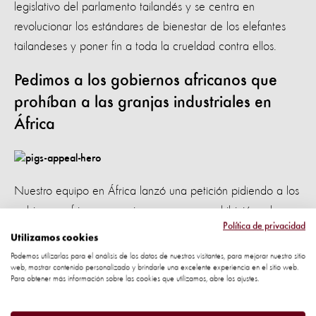
legislativo del parlamento tailandés y se centra en
revolucionar los estándares de bienestar de los elefantes
tailandeses y poner fin a toda la crueldad contra ellos.
Pedimos a los gobiernos africanos que
prohíban a las granjas industriales en
África
Nuestro equipo en África lanzó una petición pidiendo a los
gobiernos africanos que impongan una prohibición a las
Política de privacidad
granjas industriales
en África. Las firmas se enviarán a los
Utilizamos cookies
participantes de la convención Cop 27 de Egipto este año.
Podemos utilizarlas para el análisis de los datos de nuestros visitantes, para mejorar nuestro sitio
web, mostrar contenido personalizado y brindarle una excelente experiencia en el sitio web.
Para obtener más información sobre las cookies que utilizamos, abre los ajustes.
Pedimos a Sea World Australia que deje
de criar delfines en cautiverio