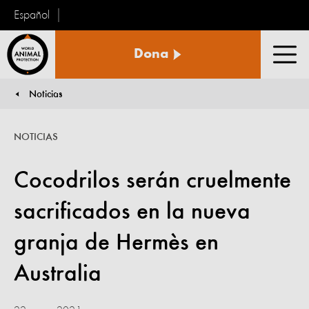
Español
Protección
Dona
Animal
Men
Mundial
Noticias
You are here:
NOTICIAS
Cocodrilos serán cruelmente
sacrificados en la nueva
granja de Hermès en
Australia