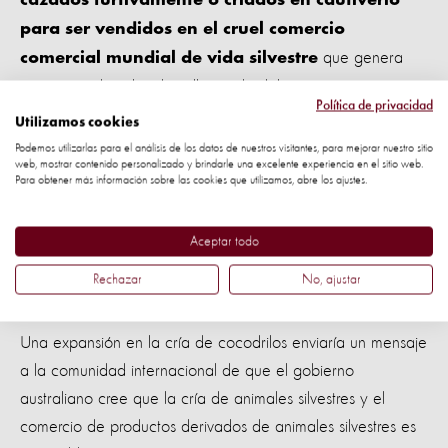
cazados furtivamente o criados en cautiverio
para ser vendidos en el cruel comercio
que genera
comercial mundial de vida silvestre
ganancias de miles de millones de dólares.
Política de privacidad
Utilizamos cookies
Estamos trabajando para cambiar la forma en que el
Podemos utilizarlas para el análisis de los datos de nuestros visitantes, para mejorar nuestro sitio
mundo ve a los animales silvestres; para que no sean
web, mostrar contenido personalizado y brindarle una excelente experiencia en el sitio web.
Para obtener más información sobre las cookies que utilizamos, abre los ajustes.
tratados como meros productos con fines comerciales.
Con tu apoyo continuo, hemos estado presionando a los
Aceptar todo
líderes mundiales del G20, del cual Australia es miembro,
Rechazar
No, ajustar
para que pongan fin al comercio mundial de vida silvestre.
Una expansión en la cría de cocodrilos enviaría un mensaje
a la comunidad internacional de que el gobierno
australiano cree que la cría de animales silvestres y el
comercio de productos derivados de animales silvestres es