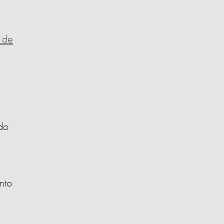
 de
ado
nto