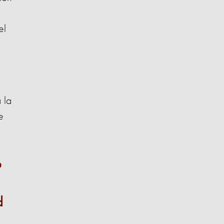
el
 la
e
o
d