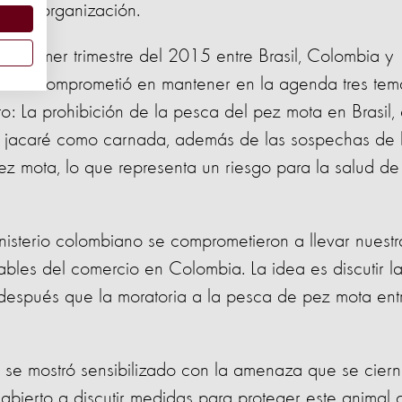
 esta organización.
 el primer trimestre del 2015 entre Brasil, Colombia y
ia se comprometió en mantener en la agenda tres tem
o: La prohibición de la pesca del pez mota en Brasil, 
el jacaré como carnada, además de las sospechas de 
ez mota, lo que representa un riesgo para la salud de
ministerio colombiano se comprometieron a llevar nuestr
ables del comercio en Colombia. La idea es discutir l
spués que la moratoria a la pesca de pez mota ent
se mostró sensibilizado con la amenaza que se cier
abierto a discutir medidas para proteger este animal 