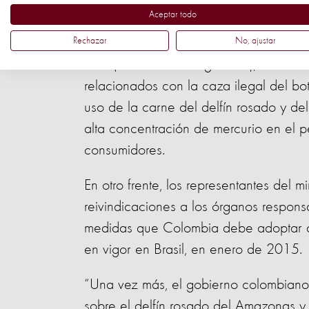
amazónica. Actualmente, Brasil preside
Aceptar todo
Rechazar
No, ajustar
En una reunión prevista para ocurrir en
Perú (Comisión de Vigilancia), Colomb
relacionados con la caza ilegal del bot
uso de la carne del delfín rosado y d
alta concentración de mercurio en el p
consumidores.
En otro frente, los representantes del 
reivindicaciones a los órganos respons
medidas que Colombia debe adoptar de
en vigor en Brasil, en enero de 2015.
“Una vez más, el gobierno colombiano 
sobre el delfín rosado del Amazonas y 