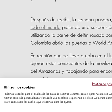
Después de recibir, la semana pasada
todo el mundo
pidiendo una suspensión
utilizando la carne de delfín rosado c
Colombia abrió las puertas a World An
En reunión que se llevó a cabo en el l
dijeron estar conscientes de la moviliz
del Amazonas y trabajando para encont
amazónicos.
Política de pri
Utilizamos cookies
La intención de las autoridades colom
Podemos utilizarlas para el análisis de los datos de nuestros visitantes, para mejorar nuestro sitio w
mostrar contenido personalizado y brindarle una excelente experiencia en el sitio web. Para obte
dentro de Organización del Tratado 
información sobre las cookies que utilizamos, abre los ajustes.
países que, desde 1978, aborda los pr