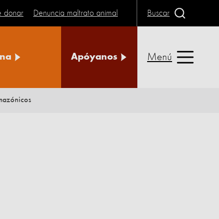
e donar
Denuncia maltrato animal
Buscar
Menú
na
Apóyanos
amazónicos