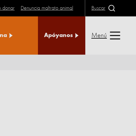
e donar
Denuncia maltrato animal
Buscar
Menú
na
Apóyanos
n