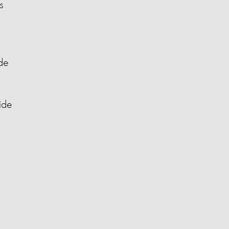
s
 de
ide