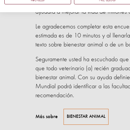
Rechazar
No, ajustar
para ser consideradas ejemplares en b
ayudará a mejorar la vida de millones
Le agradecemos completar esta encues
estimada es de 10 minutos y al llenarl
texto sobre bienestar animal o de u
Seguramente usted ha escuchado que 
que todo veterinario (a) recién gradu
bienestar animal. Con su ayuda defini
Mundial podrá identificar a las facult
recomendación.
Más sobre
BIENESTAR ANIMAL