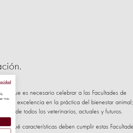
ción.
vacidad
mos que es necesario celebrar a las Facultades de
eb,
ner más
or su excelencia en la práctica del bienestar animal;
nión de todos los veterinarios, actuales y futuros.
ar qué características deben cumplir estas Facultad