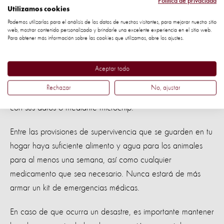
Política de privacidad
Utilizamos cookies
consecuencias. Parte de ello es entrenar a los animales
Podemos utilizarlas para el análisis de los datos de nuestros visitantes, para mejorar nuestro sitio
para evacuar en caso de ser necesario, y tener
web, mostrar contenido personalizado y brindarle una excelente experiencia en el sitio web.
Para obtener más información sobre las cookies que utilizamos, abre los ajustes.
transportadores listos para aquellos animales que no
podrán salir por su cuenta.
Aceptar todo
También debes tener a mano la información médica de tus
Rechazar
No, ajustar
animales, y tenerlos bien identificados, mediante un collar
con sus datos o mediante microchip.
Entre las provisiones de supervivencia que se guarden en tu
hogar haya suficiente alimento y agua para los animales
para al menos una semana, así como cualquier
medicamento que sea necesario. Nunca estará de más
armar un kit de emergencias médicas.
En caso de que ocurra un desastre, es importante mantener