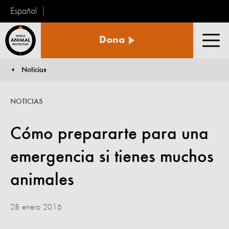
Español
Protección
Dona
Animal
Men
Mundial
Noticias
You are here:
NOTICIAS
Cómo prepararte para una
emergencia si tienes muchos
animales
28 enero 2016