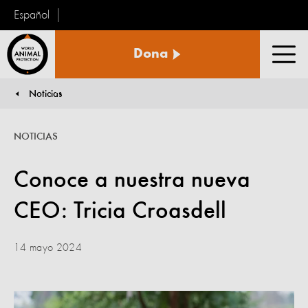
Español
Protección
Dona
Animal
Men
Mundial
Noticias
You are here:
NOTICIAS
Conoce a nuestra nueva
CEO: Tricia Croasdell
14 mayo 2024