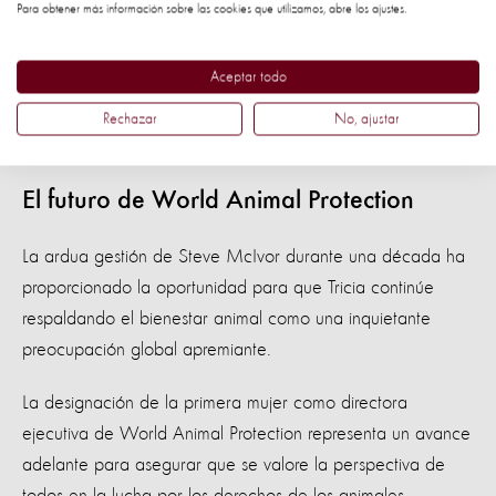
seguidores y activistas a nivel mundial,
Para obtener más información sobre las cookies que utilizamos, abre los ajustes.
transformaremos las vidas de los
animales y, al mismo tiempo,
Aceptar todo
beneficiaremos a las personas y al
Rechazar
No, ajustar
planeta.
El futuro de World Animal Protection
La ardua gestión de Steve McIvor durante una década ha
proporcionado la oportunidad para que Tricia continúe
respaldando el bienestar animal como una inquietante
preocupación global apremiante.
La designación de la primera mujer como directora
ejecutiva de World Animal Protection representa un avance
adelante para asegurar que se valore la perspectiva de
todos en la lucha por los derechos de los animales.