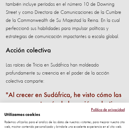
también incluye períodos en el número 10 de Downing
Street y como Directora de Comunicaciones de la Cumbre
de la Commonwealth de Su Majestad la Reina. En la cual
perfeccionó sus habilidades para impulsar políticas y
estrategias de comunicación impactantes a escala global.
Acción colectiva
Las raíces de Tricia en Sudáfrica han moldeado
profundamente su creencia en el poder de la acción
colectiva comparte:
Al crecer en Sudáfrica, he visto cómo las
personas, a través de la acción colectiva,
Política de privacidad
pueden cambiar el mundo. Sé que
Utilizamos cookies
trabajando juntos, con nuestros
Podemos utilizarlas para el análisis de los datos de nuestros visitantes, para mejorar nuestro sitio
web, mostrar contenido personalizado y brindarle una excelente experiencia en el sitio web.