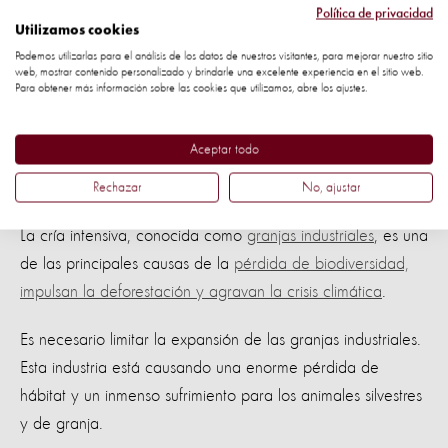
apoyo de personas como tú. Ahora, el Instituto cuidará de
Política de privacidad
los huérfanos hasta que sean lo suficientemente
Utilizamos cookies
Podemos utilizarlas para el análisis de los datos de nuestros visitantes, para mejorar nuestro sitio
independientes para alimentarse y cuidarse a sí mismos.
web, mostrar contenido personalizado y brindarle una excelente experiencia en el sitio web.
Para obtener más información sobre las cookies que utilizamos, abre los ajustes.
Después de eso, Joaquim, Fadinha y Trovão serán liberados
en la naturaleza, bajo vigilancia.
Aceptar todo
Granjas industriales e incendios forestales
Rechazar
No, ajustar
La cría intensiva, conocida como
granjas industriales
, es una
de las principales causas de la
pérdida de biodiversidad,
impulsan la deforestación y agravan la crisis climática
.
Es necesario limitar la expansión de las granjas industriales.
Esta industria está causando una enorme pérdida de
hábitat y un inmenso sufrimiento para los animales silvestres
y de granja.