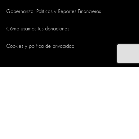
Gobernanza, Políticas y Reportes Financieros
Cómo usamos tus donaciones
Cookies y política de privacidad
Síguenos
World Animal Protection es una organización benéfica y registrada
en Inglaterra y Gales. Matrícula de empresa 4029540.
Matrícula de
organización benéfica 1081849
.