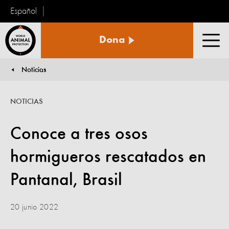
Español
Protección
Dona
Animal
Men
Mundial
Noticias
You are here:
NOTICIAS
Conoce a tres osos
hormigueros rescatados en
Pantanal, Brasil
20 junio 2022