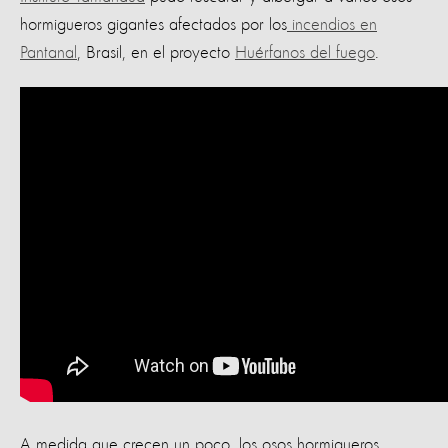
hormigueros gigantes afectados por los
incendios en
Pantanal
, Brasil, en el proyecto
Huérfanos del fuego
.
A medida que crecen un poco, los osos hormigueros