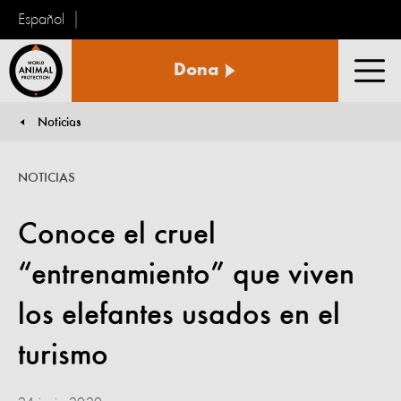
Español
Protección
Dona
Animal
Men
Mundial
Noticias
You are here:
NOTICIAS
Conoce el cruel
“entrenamiento” que viven
los elefantes usados en el
turismo