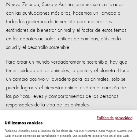
Nueva Zelanda, Suiza y Austria, quienes son calificados
con las puntuaciones más altas, hacemos un llamado a
todos los gobiernos de inmediato para mejorar sus
estándares de bienestar animal y el factor de estos temas
en los debates actuales, críticos de comidas, público la
salud y el desarrollo sostenible.
Para crear un mundo verdaderamente sostenible, hay que
tener cuidado de los animales, la gente y el planeta. Hacer
un cambio positivo y duradero para los animales, sólo se
puede lograr si el bienestar animal está en el corazón de
las políticas, leyes y comportamientos de las personas
responsables de la vida de los animales.
Política de privacidad
Por eso hemos creado el Índice de Protección Animal, para
Utilizamos cookies
impulsar la conciencia sobre la importancia de los animales
Podemos utilizarlas para el análisis de los datos de nuestros visitantes, para mejorar nuestro sitio
que protegen, y para poner la protección de los animales
web, mostrar contenido personalizado y brindarle una excelente experiencia en el sitio web.