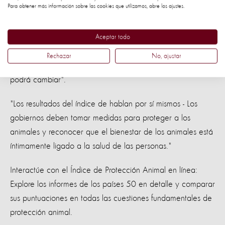
Para obtener más información sobre las cookies que utilizamos, abre los ajustes.
en la agenda mundial.
Mike Baker, nuestro CEO, dijo: "El índice de protección de
Aceptar todo
los animales es un avance, con lo que únicamente juntos la
Rechazar
No, ajustar
política de bienestar animal en el mundo y la legislación
podrá cambiar".
"Los resultados del índice de hablan por sí mismos - Los
gobiernos deben tomar medidas para proteger a los
animales y reconocer que el bienestar de los animales está
íntimamente ligado a la salud de las personas."
Interactúe con el Índice de Protección Animal en línea:
Explore los informes de los países 50 en detalle y comparar
sus puntuaciones en todas las cuestiones fundamentales de
protección animal.