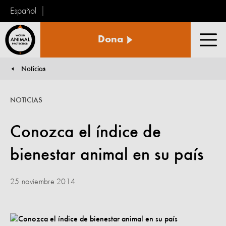
Español
Protección
Dona
Animal
Men
Mundial
Noticias
You are here:
NOTICIAS
Conozca el índice de
bienestar animal en su país
25 noviembre 2014