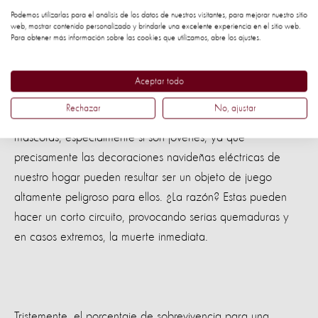
Podemos utilizarlas para el análisis de los datos de nuestros visitantes, para mejorar nuestro sitio
eléctricas en tu hogar
web, mostrar contenido personalizado y brindarle una excelente experiencia en el sitio web.
Para obtener más información sobre las cookies que utilizamos, abre los ajustes.
Aceptar todo
En este mes de celebraciones nuestro hogar se llena de
Rechazar
No, ajustar
luces y adornos navideños. ¡Cuidado! Vigila de cerca a tus
mascotas, especialmente si son jóvenes, ya que
precisamente las decoraciones navideñas eléctricas de
nuestro hogar pueden resultar ser un objeto de juego
altamente peligroso para ellos. ¿La razón? Estas pueden
hacer un corto circuito, provocando serias quemaduras y
en casos extremos, la muerte inmediata.
Tristemente, el porcentaje de sobrevivencia para una