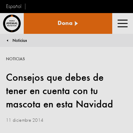
Español
Protección
Dona
Animal
Men
Mundial
Noticias
You are here:
NOTICIAS
Consejos que debes de
tener en cuenta con tu
mascota en esta Navidad
11 diciembre 2014