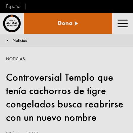
Español
Protección
Dona
Animal
Men
Mundial
Noticias
You are here:
NOTICIAS
Controversial Templo que
tenía cachorros de tigre
congelados busca reabrirse
con un nuevo nombre