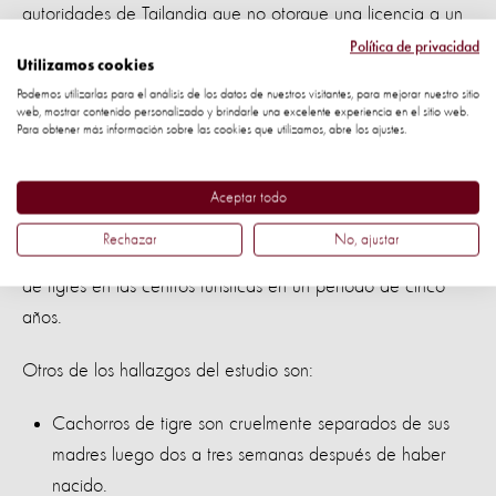
autoridades de Tailandia que no otorgue una licencia a un
negocio que significa crueldad y malos tratos a los
Política de privacidad
Utilizamos cookies
animales con el fin de entretener a las personas ”
Podemos utilizarlas para el análisis de los datos de nuestros visitantes, para mejorar nuestro sitio
web, mostrar contenido personalizado y brindarle una excelente experiencia en el sitio web.
Un horror de años revelado
Para obtener más información sobre las cookies que utilizamos, abre los ajustes.
El año pasado, Protección Animal Mundial publicó un
Aceptar todo
estudio sobre los tigres utilizados para el entretenimiento en
Rechazar
No, ajustar
Tailandia, que demostró un aumento del 33% en el número
de tigres en las centros turísticas en un período de cinco
años.
Otros de los hallazgos del estudio son:
Cachorros de tigre son cruelmente separados de sus
madres luego dos a tres semanas después de haber
nacido.