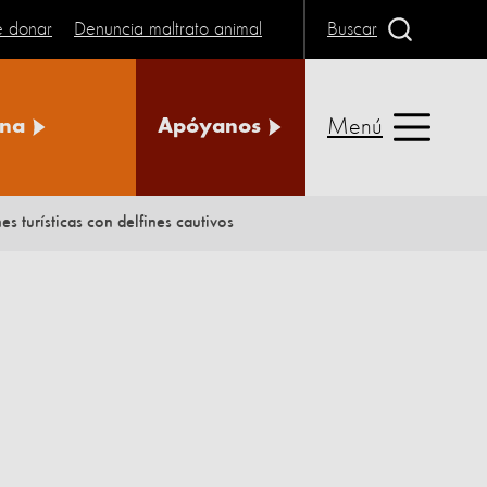
e donar
Denuncia maltrato animal
Buscar
Menú
na
Apóyanos
 turísticas con delfines cautivos