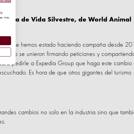
vacidad
.
eb,
ner más
mpaña de Vida Silvestre, de World Animal
o por lo que hemos estado haciendo campaña desde 20
mundo se unieron firmando peticiones y compartiend
 para pedirle a Expedia Group que haga este cambio 
cuchado. Es hora de que otros gigantes del turismo
randes cambios no solo en la industria sino que tamb
es.