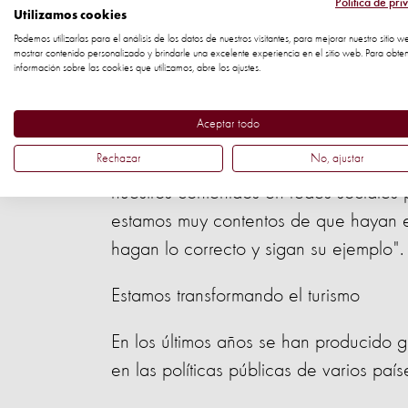
Política de pri
explotados en turismo y entretenimiento
Utilizamos cookies
Podemos utilizarlas para el análisis de los datos de nuestros visitantes, para mejorar nuestro sitio w
mostrar contenido personalizado y brindarle una excelente experiencia en el sitio web. Para obte
Katheryn Wise, Gerente de Ca
información sobre las cookies que utilizamos, abre los ajustes.
Protection Reino Unido, dice:
Aceptar todo
“Esta es una noticia increíble y alg
Rechazar
No, ajustar
Más de 350,000 personas en todo el 
nuestros contenidos en redes sociales
estamos muy contentos de que hayan es
hagan lo correcto y sigan su ejemplo".
Estamos transformando el turismo
En los últimos años se han producido g
en las políticas públicas de varios país