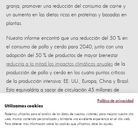
granja, promover una reducción del consumo de carne y
un aumento en las dietas ricas en proteínas y basadas en
plantas.
Nuestro informe encontró que una reducción del 50 % en
el consumo de pollo y cerdo para 2040, junto con una
adopción del 50 % de productos de mayor bienestar
reduciría a la mitad los impactos climáticos anuales
de la
producción de pollo y cerdo en los cuatro puntos críticos
de la producción intensiva: EE. UU., Europa, China y Brasil.
Esto equivaldría a sacar de circulación 45 millones de
automóviles durante un año en esas regiones combinadas.
Política de privacidad
Utilizamos cookies
Steve McIvor, CEO de World Animal Protection,
Podemos utilizarlas para el análisis de los datos de nuestros visitantes, para mejorar nuestro sitio
web, mostrar contenido personalizado y brindarle una excelente experiencia en el sitio web.
:
dice
Para obtener más información sobre las cookies que utilizamos, abre los ajustes.
“Además de infligir una inmensa crueldad a los animales, la