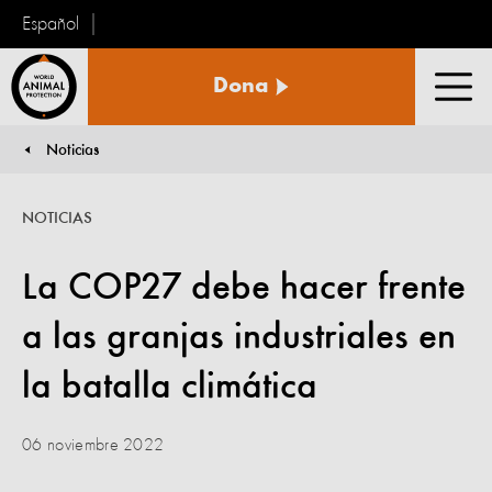
Español
Protección
Dona
Animal
Men
Mundial
Noticias
You are here:
NOTICIAS
La COP27 debe hacer frente
a las granjas industriales en
la batalla climática
06 noviembre 2022