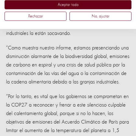
Aceptar todo
producción intensiva está privando al planeta de un futuro
sostenible. En lugar de ofrecer seguridad alimentaria a
Rechazar
No, ajustar
millones como afirman las grandes empresas, las granjas
industriales la están socavando.
“Como muestra nuestro informe, estamos presenciando una
disminución alarmante de la biodiversidad global, emisiones
de carbono en espiral y una crisis de salud pública por la
contaminación de las vías del agua o la contaminación de
la cadena alimentaria debido a las granjas industriales.
“Por lo tanto, es vital que los gobiernos se comprometan en
la COP27 a reconocer y frenar a este silencioso culpable
del calentamiento global, porque si no lo hacen, los
objetivos de emisiones del Acuerdo Climático de París para
limitar el aumento de la temperatura del planeta a 1,5