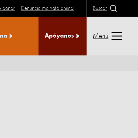
e donar
Denuncia maltrato animal
Buscar
Menú
na
Apóyanos