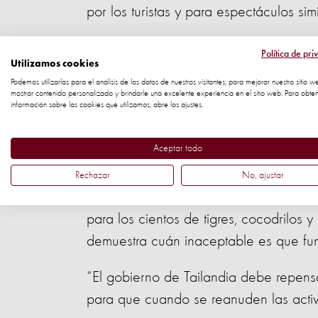
por los turistas y para espectáculos sim
Lee más de nuestra investigación
aquí
.
Política de pri
Utilizamos cookies
Podemos utilizarlas para el análisis de los datos de nuestros visitantes, para mejorar nuestro sitio w
mostrar contenido personalizado y brindarle una excelente experiencia en el sitio web. Para obte
información sobre las cookies que utilizamos, abre los ajustes.
Darles biberón a los cachorros de tigr
Sriracha.
Aceptar todo
El Dr. Jan Schmidt-Burbach, Je
Rechazar
No, ajustar
World Animal Protection, dice:
para los cientos de tigres, cocodrilos 
demuestra cuán inaceptable es que fu
“El gobierno de Tailandia debe repensa
para que cuando se reanuden las activi