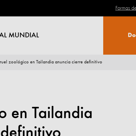
Formas d
AL MUNDIAL
Do
ruel zoológico en Tailandia anuncia cierre definitivo
o en Tailandia
definitivo