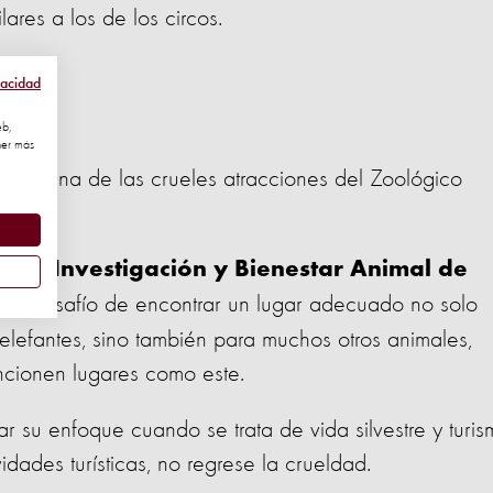
ilares a los de los circos.
vacidad
eb,
ner más
e, era una de las crueles atracciones del Zoológico
fe de Investigación y Bienestar Animal de
“El desafío de encontrar un lugar adecuado no solo
y elefantes, sino también para muchos otros animales,
ncionen lugares como este.
r su enfoque cuando se trata de vida silvestre y turis
dades turísticas, no regrese la crueldad.