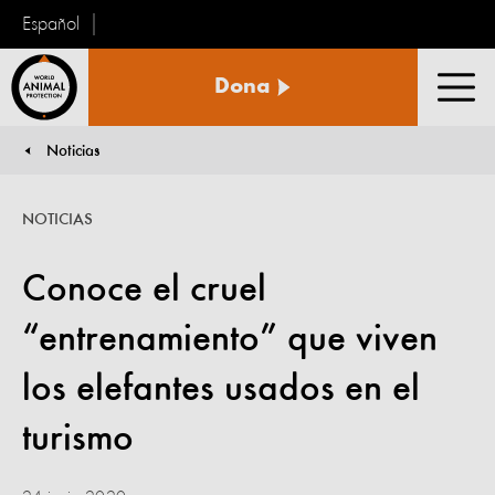
Español
Protección
Dona
Animal
Men
Mundial
Noticias
You are here:
NOTICIAS
Conoce el cruel
“entrenamiento” que viven
los elefantes usados en el
turismo