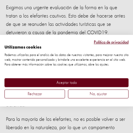
Exigimos una urgente evaluación de la forma en la que
tratan a los elefantes cautivos. Esto debe de hacerse antes
de que se reanuden las actividades turísticas que se
detuvieron a causa de la pandemia del COVID19.
Política de privacidad
Como una solución sostenible a largo plazo, abogamos por
Utilizamos cookies
una prohibición de la cría en cautiverio de elefantes para
Podemos utilizarlas para el análisis de los datos de nuestros visitantes, para mejorar nuestro sitio
web, mostrar contenido personalizado y brindarle una excelente experiencia en el sitio web.
garantizar que las futuras generaciones de elefantes se
Para obtener más información sobre las cookies que utilizamos, abre los ajustes.
salven de este trauma. Los turistas también tienen el poder
de acabar con la crueldad al rechazar las prácticas poco
Aceptar todo
éticas y optando por ver a los elefantes en su hábitat
Rechazar
No, ajustar
natural o apoyar campamentos amigables con los
elefantes.
Para la mayoría de los elefantes, no es posible volver a ser
liberado en la naturaleza, por lo que un campamento