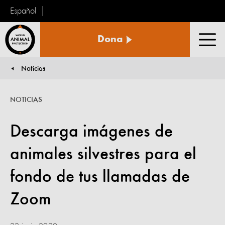
Español
Protección
Dona
Animal
Men
Mundial
Noticias
You are here:
NOTICIAS
Descarga imágenes de
animales silvestres para el
fondo de tus llamadas de
Zoom