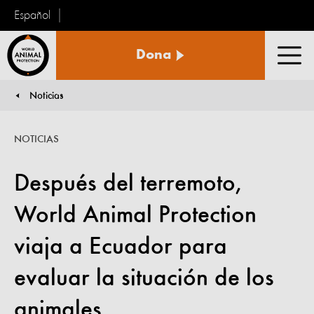
Español
Protección
Dona
Animal
Men
Mundial
Noticias
You are here:
NOTICIAS
Después del terremoto,
World Animal Protection
viaja a Ecuador para
evaluar la situación de los
animales