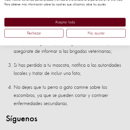
Para obtener más información sobre las cookies que utilizamos, abre los ajustes.
Si conoces a alguien que está en el país, envía estos
consejos y ayudanos a salvar aún más animales:
Aceptar todo
Reserva de agua potable y alimentos para su mascota;
Rechazar
No, ajustar
Si tu perro o gato requiere algún tratamiento especial,
asegúrate de informar a las brigadas veterinarias;
Si has perdido a tu mascota, notifica a las autoridades
locales y tratar de incluir una foto;
No dejes que tu perro o gato camine sobre los
escombros, ya que se pueden cortar y contraer
enfermedades secundarias.
Síguenos