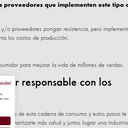
us proveedores que implementen este tipo 
y/o proveedores pongan resistencia, pero implement
nta los costos de producción.
umidor para mejorar la vida de millones de cerdas.
dor responsable con los
vacidad
eb,
ner más
 dentro de esta cadena de consumo y estos pasos te
s, garantizarte más salud y juntos lograr una industria