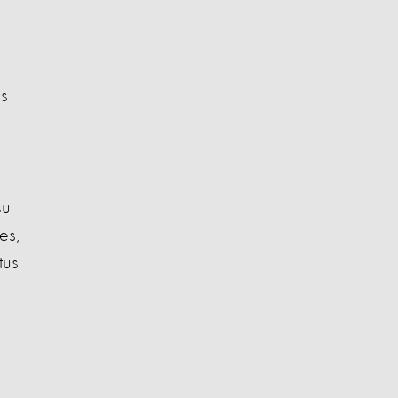
as
su
es,
tus