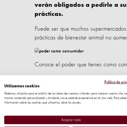
verán obligados a pedirle a s
prácticas.
Puede ser que muchos supermercados 
prácticas de bienestar animal no aume
Conoce el poder que tienes como cons
Cómo ser un consumi
Política de pri
Utilizamos cookies
cerdos
Podemos utilizarlas para el análisis de los datos de nuestros visitantes, para mejorar nuestro sitio w
mostrar contenido personalizado y brindarle una excelente experiencia en el sitio web. Para obte
información sobre las cookies que utilizamos, abre los ajustes.
Ya sabes que tu papel es fundamental
Aceptar todo
ayudarán a mejorar la vida de los cerdo