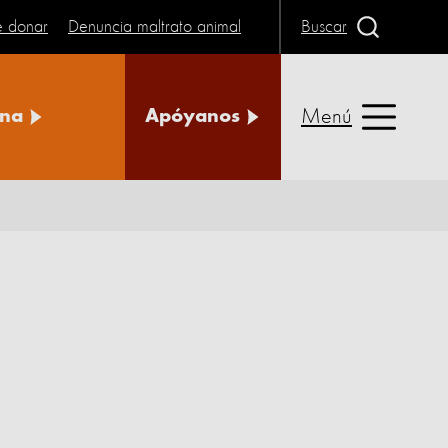
e donar
Denuncia maltrato animal
Buscar
Menú
na
Apóyanos