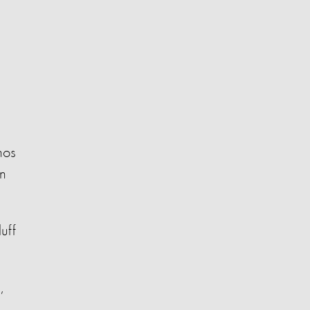
nos
an
uff
,