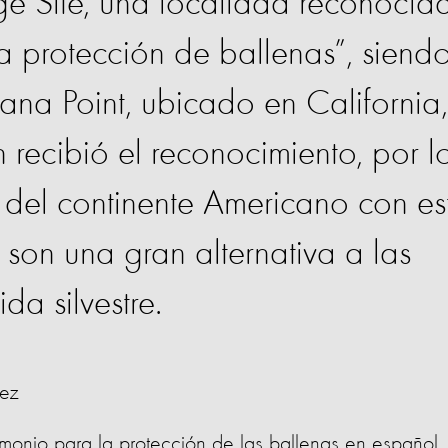
ge Site, una localidad reconocid
 protección de ballenas”, siend
ana Point, ubicado en California,
 recibió el reconocimiento, por l
o del continente Americano con es
s son una gran alternativa a las
da silvestre.
rez
imonio para la protección de las ballenas en español,