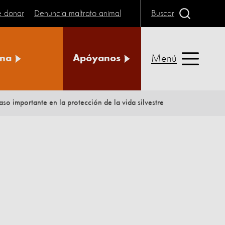
e donar
Denuncia maltrato animal
Buscar
Menú
na
Apóyanos
o importante en la protección de la vida silvestre