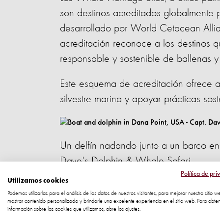
son destinos acreditados globalmente 
desarrollado por World Cetacean Allia
acreditación reconoce a los destinos 
responsable y sostenible de ballenas y 
Este esquema de acreditación ofrece a 
silvestre marina y apoyar prácticas sos
Un delfín nadando junto a un barco en
Dave's Dolphin & Whale Safari
Política de pri
Utilizamos cookies
Los dos lugares reconocidos el día de 
Podemos utilizarlas para el análisis de los datos de nuestros visitantes, para mejorar nuestro sitio w
atracciones de animales marinos cautiv
mostrar contenido personalizado y brindarle una excelente experiencia en el sitio web. Para obte
información sobre las cookies que utilizamos, abre los ajustes.
someten a los animales a vidas de mise