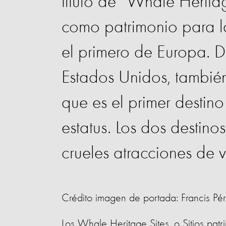
título de “Whale Herita
como patrimonio para la
el primero de Europa. D
Estados Unidos, también
que es el primer destin
estatus. Los dos destino
crueles atracciones de vi
Crédito imagen de portada: Francis Pé
Los Whale Heritage Sites, o Sitios patr