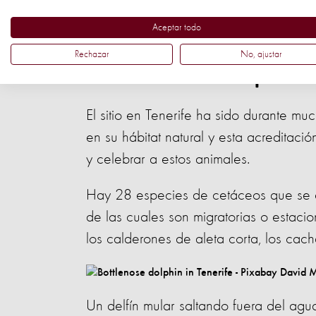
Aceptar todo
Una oportunidad de
Rechazar
No, ajustar
variedad de especie
El sitio en Tenerife ha sido durante mu
en su hábitat natural y esta acreditac
y celebrar a estos animales.
Hay 28 especies de cetáceos que se en
de las cuales son migratorias o estacio
los calderones de aleta corta, los cach
Un delfín mular saltando fuera del ag