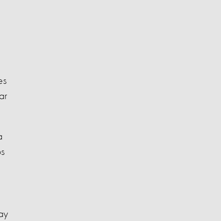
es
ar
a
os
ay