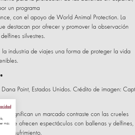
por un programa
nce, con el apoyo de World Animal Protection. La
que destacan por ofrecer y promover la observación
delfines silvestres.
la industria de viajes una forma de proteger la vida
tenibles.
 Dana Point, Estados Unidos. Crédito de imagen: Capt
vacidad
hoy significan un marcado contraste con las crueles
eb,
os que ofrecen espectáculos con ballenas y delfines,
ner más
ria y sufrimiento.