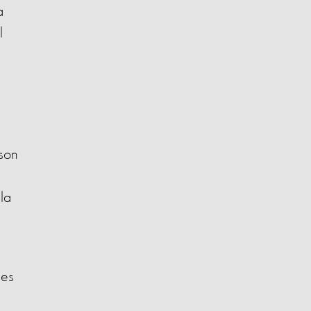
a
l
 son
la
nes