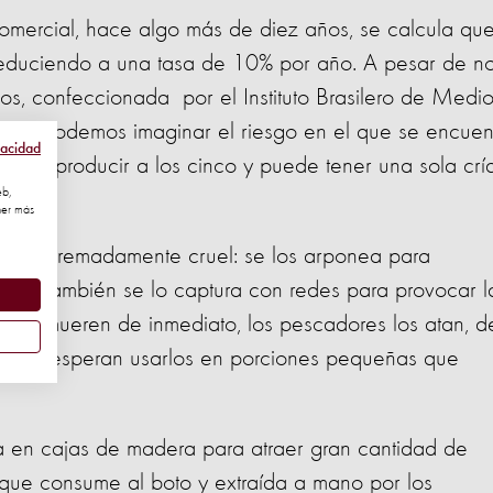
omercial, hace algo más de diez años, se calcula que
 reduciendo a una tasa de 10% por año. A pesar de n
os, confeccionada por el Instituto Brasilero de Medi
A), podemos imaginar el riesgo en el que se encuent
vacidad
a a reproducir a los cinco y puede tener una sola crí
eb,
ner más
 es extremadamente cruel: se los arponea para
zos. También se lo captura con redes para provocar l
 no mueren de inmediato, los pescadores los atan, d
ientras esperan usarlos en porciones pequeñas que
 en cajas de madera para atraer gran cantidad de
 que consume al boto y extraída a mano por los