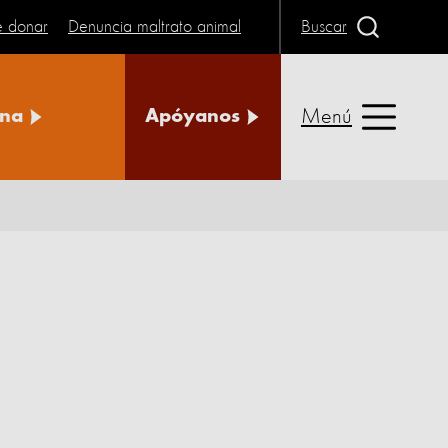
e donar
Denuncia maltrato animal
Buscar
Menú
na
Apóyanos