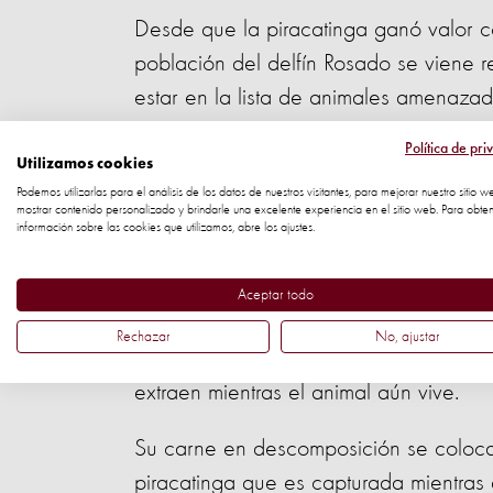
Desde que la piracatinga ganó valor c
población del delfín Rosado se viene
estar en la lista de animales amenazad
Ambiente y Recursos Renovables (IBAM
Política de pri
El boto vive hasta 30 años, se comienz
Utilizamos cookies
Podemos utilizarlas para el análisis de los datos de nuestros visitantes, para mejorar nuestro sitio w
cada dos a cuatro años.
mostrar contenido personalizado y brindarle una excelente experiencia en el sitio web. Para obte
información sobre las cookies que utilizamos, abre los ajustes.
El uso del delfín rosado como carnada
atraparlos y son asesinados a macheta
Aceptar todo
muerte por asfixia. Como muchas veces
Rechazar
No, ajustar
la cola, a los árboles y los cuelgan m
extraen mientras el animal aún vive.
Su carne en descomposición se coloca
piracatinga que es capturada mientras