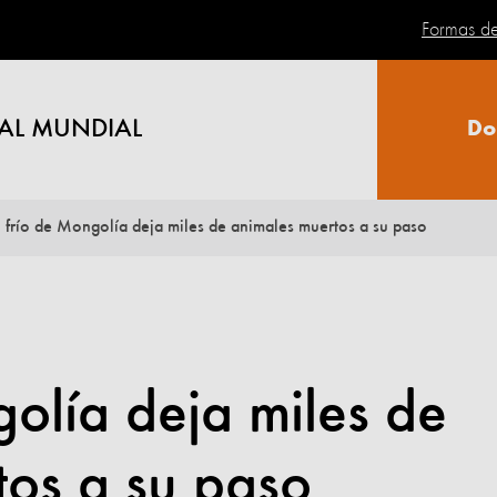
Formas d
AL MUNDIAL
Do
l frío de Mongolía deja miles de animales muertos a su paso
golía deja miles de
tos a su paso