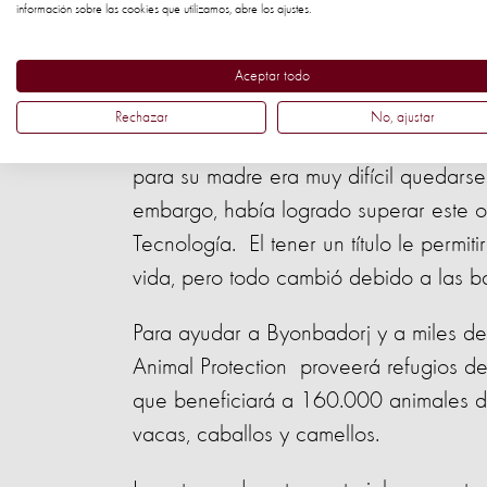
para ayudar a su madre a proteger su
información sobre las cookies que utilizamos, abre los ajustes.
de las cuales ya han muerto 100 debid
Aceptar todo
Rechazar
No, ajustar
Cuando el padre de Byonbadorj murió, 
para su madre era muy difícil quedarse 
embargo, había logrado superar este ob
Tecnología. El tener un título le permi
vida, pero todo cambió debido a las ba
Para ayudar a Byonbadorj y a miles d
Animal Protection proveerá refugios de
que beneficiará a 160.000 animales de
vacas, caballos y camellos.