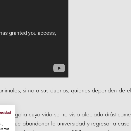
 animales, si no a sus dueños, quienes dependen de el
vacidad
 Mongolia cuya vida se ha visto afectada drásticame
enido que abandonar la universidad y regresar a casa
eb,
ner más