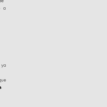
de
o a
 ya
e
que
n