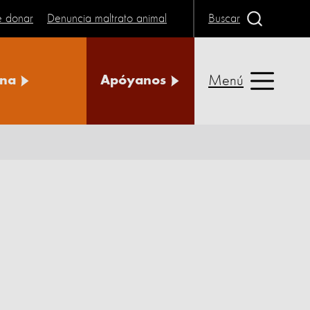
e donar
Denuncia maltrato animal
Buscar
Menú
na
Apóyanos