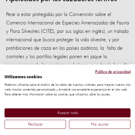
Pese a estar protegidas por la Convención sobre el
Comercio Internacional de Especies Amenazadas de Fauna
y Flora Silvestres (CITES, por sus siglas en inglés), un tratado
internacional que busca proteger la vida silvestre, y por
prohibiciones de caza en los países asiáticos, la falta de
controles y los portillos legales ponen en jaque la
supervivencia de las panteras nebulosas, quedando hoy día
Política de privacidad
solamente 10.000 adultos.
Utilizamos cookies
Podemos utilizarlas para el análisis de los datos de nuestros visitantes, para mejorar nuestro sitio
El Dr. Neil D’Cruze, investigador principal del estudio, dijo:
web, mostrar contenido personalizado y brindarle una excelente experiencia en el sitio web.
Para obtener más información sobre las cookies que utilizamos, abre los ajustes.
“Una de las grandes preocupaciones es que la creciente
demanda por partes del cuerpo de tigres impulsa a los
cazadores furtivos a fijar su mirada en otras especies
Aceptar todo
asiáticas de grandes felinos. En algunos mercados ilegales,
Rechazar
No, ajustar
ya es más común encontrar pieles y huesos de panteras