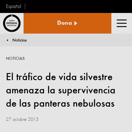
Español
Protección
Dona
Animal
Men
Mundial
Noticias
You are here:
NOTICIAS
El tráfico de vida silvestre
amenaza la supervivencia
de las panteras nebulosas
27 octubre 2015