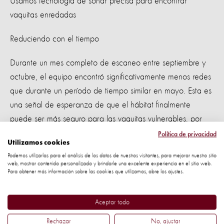
Usamos tecnología de sonar precisa para encontrar
vaquitas enredadas
Reduciendo con el tiempo
Durante un mes completo de escaneo entre septiembre y
octubre, el equipo encontró significativamente menos redes
que durante un período de tiempo similar en mayo. Esta es
una señal de esperanza de que el hábitat finalmente
puede ser más seguro para las vaquitas vulnerables, por
ahora.
Política de privacidad
Utilizamos cookies
Pesca Totoaba: el principal culpable
Podemos utilizarlas para el análisis de los datos de nuestros visitantes, para mejorar nuestro sitio
web, mostrar contenido personalizado y brindarle una excelente experiencia en el sitio web.
Para obtener más información sobre las cookies que utilizamos, abre los ajustes.
Lamentablemente, cuando llegue la próxima temporada de
pesca del pez 'totoaba', es probable que se utilicen más
Aceptar todo
redes de enmalle, a pesar de la prohibición nacional de
Rechazar
No, ajustar
pescar en el hábitat, lo que pone en riesgo una vez más a