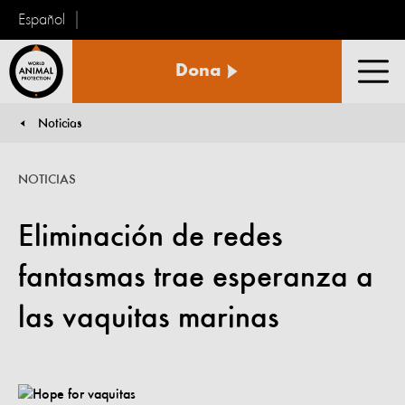
Español
Protección
Dona
Animal
Men
Mundial
Noticias
You are here:
NOTICIAS
Eliminación de redes
fantasmas trae esperanza a
las vaquitas marinas