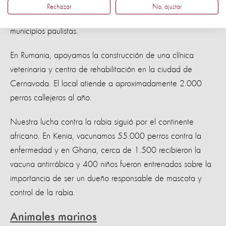
distribuimos materiales educativos sobre prevención
Rechazar
No, ajustar
mordeduras de perros en 40 secretarías de educación de
municipios paulistas.
En Rumania, apoyamos la construcción de una clínica
veterinaria y centro de rehabilitación en la ciudad de
Cernavoda. El local atiende a aproximadamente 2.000
perros callejeros al año.
Nuestra lucha contra la rabia siguió por el continente
africano. En Kenia, vacunamos 55.000 perros contra la
enfermedad y en Ghana, cerca de 1.500 recibieron la
vacuna antirrábica y 400 niños fueron entrenados sobre la
importancia de ser un dueño responsable de mascota y
control de la rabia.
Animales marinos