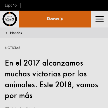
Español
Protección
Dona
Animal
Men
Mundial
Noticias
You are here:
NOTICIAS
En el 2017 alcanzamos
muchas victorias por los
animales. Este 2018, vamos
por más