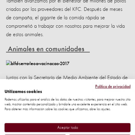
También avanzamos por el bienestar de millones de pollos
criados por los proveedores del KFC. Después de meses
de campaña, el gigante de la comida rápida se
comprometió a trabajar con nosotros para mejorar la vida
de estos animales.
Animales en comunidades
Juntos con la Secretaría de Medio Ambiente del Estado de
São Paulo, entrenamos a 500 representantes del gobierno
Política de privacidad
Utilizamos cookies
en manejo de poblaciones de perros y gatos y tenencia
Podemos utilizarlas para el análisis de los datos de nuestros visitantes, para mejorar nuestro sitio
responsable. Al menos ocho ciudades ya iniciaron alguna
web, mostrar contenido personalizado y brindarle una excelente experiencia en el sitio web.
Para obtener más información sobre las cookies que utilizamos, abre los ajustes.
actividad relacionada al tema como, por ejemplo, censo
canino, adquisición de microchips de identificación y
Aceptar todo
organización de campañas de esterilización. Además,