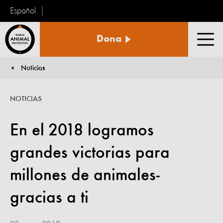
Español
Protección
Dona
Animal
Men
Mundial
Noticias
You are here:
NOTICIAS
En el 2018 logramos
grandes victorias para
millones de animales-
gracias a ti