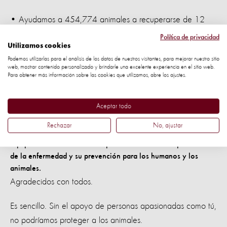
• Ayudamos a 454,774 animales a recuperarse de 12
desastres en todo el mundo.
Política de privacidad
Utilizamos cookies
• El trabajo de preparación para desastres que hicimos
Podemos utilizarlas para el análisis de los datos de nuestros visitantes, para mejorar nuestro sitio
web, mostrar contenido personalizado y brindarle una excelente experiencia en el sitio web.
con los gobiernos y las ONG este año ayudará a proteger
Para obtener más información sobre las cookies que utilizamos, abre los ajustes.
a 52,000,000 de animales en el futuro.
Aceptar todo
Rechazar
No, ajustar
Además de vacunar a los perros contra la rabia, nuestro
equipo en Kenia orientó a la población sobre la importancia
de la enfermedad y su prevención para los humanos y los
animales.
Agradecidos con todos.
Es sencillo. Sin el apoyo de personas apasionadas como tú,
no podríamos proteger a los animales.