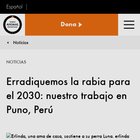
Español
Protección
Dona
Animal
Men
Mundial
Noticias
You are here:
NOTICIAS
Erradiquemos la rabia para
el 2030: nuestro trabajo en
Puno, Perú