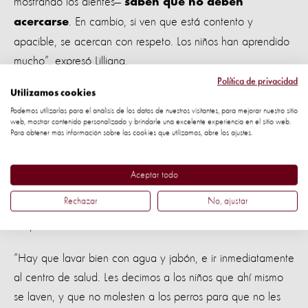
mostrando los dientes—
saben que no deben
. En cambio, si ven que está contento y
acercarse
apacible, se acercan con respeto. Los niños han aprendido
mucho”, expresó Lilliana.
Política de privacidad
Aprendiendo desde pequeños
Utilizamos cookies
Podemos utilizarlas para el análisis de los datos de nuestros visitantes, para mejorar nuestro sitio
web, mostrar contenido personalizado y brindarle una excelente experiencia en el sitio web.
Los casos de rabia aún son un problema en Puno. Erlinda,
Para obtener más información sobre las cookies que utilizamos, abre los ajustes.
una ama de casa que conocimos en nuestro recorrido por
Puno, nos explicó que a sus niños les enseñó desde
Aceptar todo
pequeños qué hacer si resultan mordidos por un perro, ya
Rechazar
No, ajustar
que a ella le mordió uno cuando joven, llevándola al
hospital.
“Hay que lavar bien con agua y jabón, e ir inmediatamente
al centro de salud. Les decimos a los niños que ahí mismo
se laven, y que no molesten a los perros para que no les