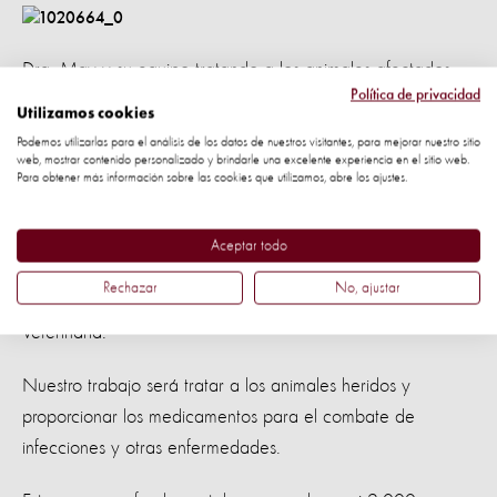
Dra. May y su equipo tratando a los animales afectados
Política de privacidad
por la erupción del volcán Mayon. Foto: Jeremias Espiritu /
Utilizamos cookies
Protección Animal Mundial
Podemos utilizarlas para el análisis de los datos de nuestros visitantes, para mejorar nuestro sitio
web, mostrar contenido personalizado y brindarle una excelente experiencia en el sitio web.
Para obtener más información sobre las cookies que utilizamos, abre los ajustes.
¿Qué estamos haciendo?
La Dra. May y su equipo están coordinando un plan para
Aceptar todo
rescatar a los animales que aún están en las zonas de
Rechazar
No, ajustar
peligro, directamente con el Departamento Provincial de
Veterinaria.
Nuestro trabajo será tratar a los animales heridos y
proporcionar los medicamentos para el combate de
infecciones y otras enfermedades.