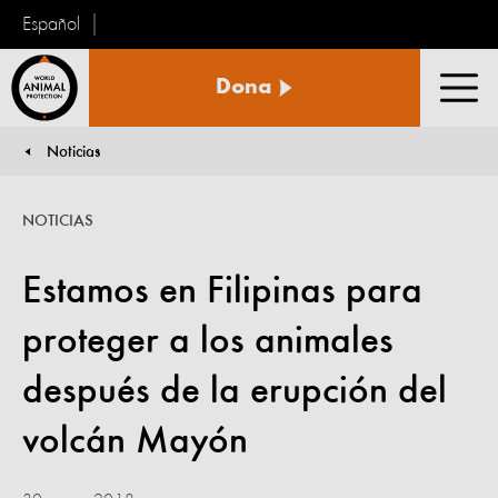
Español
Protección
Dona
Animal
Men
Mundial
Noticias
You are here:
NOTICIAS
Estamos en Filipinas para
proteger a los animales
después de la erupción del
volcán Mayón