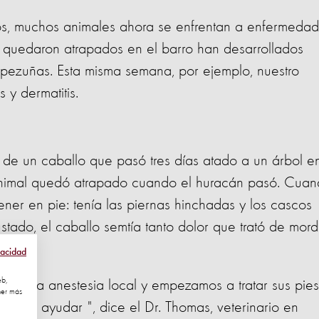
entos, muchos animales ahora se enfrentan a enfermeda
ue quedaron atrapados en el barro han desarrollados
pezuñas. Esta misma semana, por ejemplo, nuestro
 y dermatitis.
 de un caballo que pasó tres días atado a un árbol e
 animal quedó atrapado cuando el huracán pasó. Cua
ner en pie: tenía las piernas hinchadas y los cascos
stado, el caballo semtía tanto dolor que trató de mord
vacidad
eb,
os una anestesia local y empezamos a tratar sus pies
ner más
o de ayudar ", dice el Dr. Thomas, veterinario en