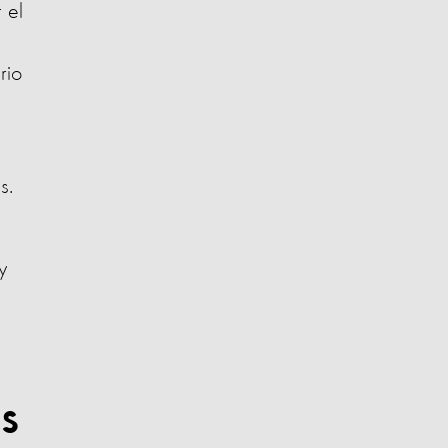
 el
rio
s.
y
s