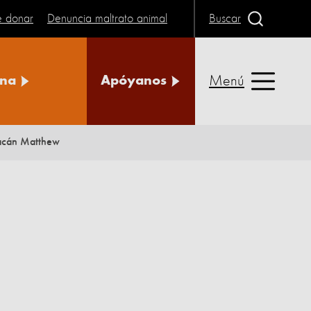
e donar
Denuncia maltrato animal
Buscar
Menú
na
Apóyanos
racán Matthew