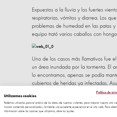
Expuestos a la lluvia y los fuertes vi
respiratorias, vómitos y diarrea. Los q
problemas de humedad en las patas y 
equipo trató varios caballos con hongos
Uno de los casos más llamativos fue el
un área inundada por la tormenta. El
lo encontramos, apenas se podía mante
cubiertos de heridas ya infectadas. Asu
a todo el que se acercaba.
Política de pri
Utilizamos cookies
Podemos utilizarlas para el análisis de los datos de nuestros visitantes, para mejorar nuestro sitio w
"Sólo se calmó después que le aplicam
mostrar contenido personalizado y brindarle una excelente experiencia en el sitio web. Para obte
información sobre las cookies que utilizamos, abre los ajustes.
Se dio cuenta de que estábamos tratand