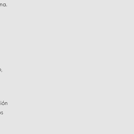
na.
,
ión
os