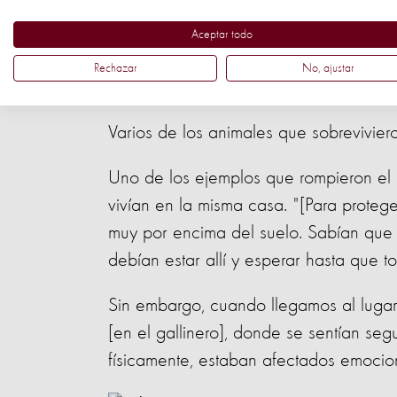
campo de World Animal Protection. Gra
Aceptar todo
Tres perros en e
Rechazar
No, ajustar
Varios de los animales que sobrevivier
Uno de los ejemplos que rompieron el 
vivían en la misma casa. "[Para protege
muy por encima del suelo. Sabían que n
debían estar allí y esperar hasta que to
Sin embargo, cuando llegamos al lugar
[en el gallinero], donde se sentían seg
físicamente, estaban afectados emocio