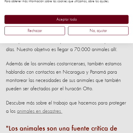
a enfermedades, parásitos e infecciones bacterianas.
Para obtener más información sobre las cookies que utilizamos, abre los ajustes.
Estamos coordinando con la Comisión Nacional de
Aceptar todo
Emergencia, el Servicio Nacional de Salud Animal
Rechazar
No, ajustar
(SENASA) y otras organizaciones de expertos para brindar
más ayuda a los animales y a sus familias en los próximos
días. Nuestro objetivo es llegar a 70.000 animales allí.
Además de los animales costarricenses, también estamos
hablando con contactos en Nicaragua y Panamá para
monitorear las necesidades de sus animales que también
pueden ser afectados por el huracán Otto.
Descubre más sobre el trabajo que hacemos para proteger
a los
animales en desastres
Los animales son una fuente crítica de