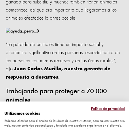
ganado para subsistir, y muchos también tienen animales
domésticos, así que era importante que llegáramos a los
animales afectados lo antes posible.
"La pérdida de animales tiene un impacto social y
económico significativo en las personas, especialmente en
las personas con menos recursos y en las áreas rurales",
dijo
Juan Carlos Murillo, nuestro gerente de
respuesta a desastres.
Trabajando para proteger a 70.000
animales
Política de privacidad
Utilizamos cookies
El huracán puso a los animales en riesgo de trauma,
Podemos utilizarlas para el análisis de los datos de nuestros visitantes, para mejorar nuestro sitio
lesiones y ahogamiento. Los sobrevivientes son vulnerables
web, mostrar contenido personalizado y brindarle una excelente experiencia en el sitio web.