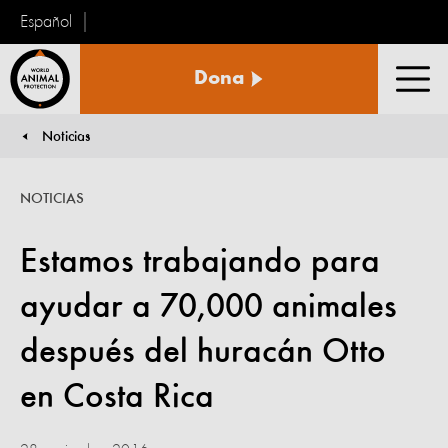
Español
Protección
Dona
Animal
Men
Mundial
Noticias
You are here:
NOTICIAS
Estamos trabajando para
ayudar a 70,000 animales
después del huracán Otto
en Costa Rica