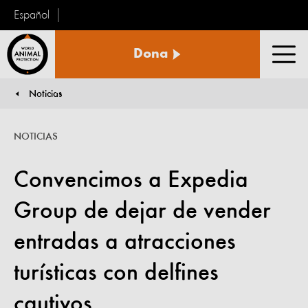
Español
Protección
Dona
Animal
Men
Mundial
Noticias
You are here:
NOTICIAS
Convencimos a Expedia
Group de dejar de vender
entradas a atracciones
turísticas con delfines
cautivos