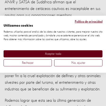
ANVR y SATSA de Sudáfrica afirman que el
entretenimiento de cetáceos cautivos es inaceptable en sus
pautas para sus organizaciones miembros.
Política de privacidad
Utilizamos cookies
Como una de las compañías de viajes más grandes del
Podemos utilizarlas para el análisis de los datos de nuestros visitantes, para mejorar nuestro sitio
mundo, Expedia Group está tomando el camino correcto
web, mostrar contenido personalizado y brindarle una excelente experiencia en el sitio web.
para lograr un mundo más sostenible y compasivo.
Para obtener más información sobre las cookies que utilizamos, abre los ajustes.
Conoce más sobre la política actualizada de bienestar
Aceptar todo
animal de Expedia Group
aquí
.
Rechazar
No, ajustar
Con tu apoyo, no dejaremos de hacer campaña para
poner fin a la cruel explotación de delfines y otros animales
silvestres por parte del turismo, el entretenimiento y otras
industrias que se benefician de su sufrimiento y explotación.
Podemos lograr que esta sea la última generación de