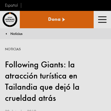
Español
Protección
Dona
Animal
Men
Mundial
Noticias
You are here:
NOTICIAS
Following Giants: la
atracción turística en
Tailandia que dejó la
crueldad atrás