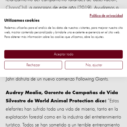
ChangChill
, a principios de este año (2019). Ayudamos a
ChangChill a realizar cambios significativos en la forma en
Política de privacidad
Utilizamos cookies
que viven sus elefantes residentes.
Podemos utilizarlas para el análisis de los datos de nuestros visitantes, para mejorar nuestro sitio
web, mostrar contenido personalizado y brindarle una excelente experiencia en el sitio web.
La transición de ambos lugares les da a los elefantes la
Para obtener más información sobre las cookies que utilizamos, abre los ajustes.
libertad de vagar, pastar y bañarse, mientras socializan
felizmente entre ellos.
Aceptar todo
Rechazar
No, ajustar
Jahn disfruta de un nuevo comienzo Following Giants.
Audrey Mealia, Gerente de Campañas de Vida
“Estos
Silvestre de World Animal Protection dice:
elefantes han sufrido toda una vida de miseria, tanto en la
explotación forestal como en la industria del entretenimiento
turístico. Todos se han sometido a un terrible entrenamiento