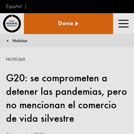
Español
Protección
Dona
Animal
Men
Mundial
Noticias
You are here:
NOTICIAS
G20: se comprometen a
detener las pandemias, pero
no mencionan el comercio
de vida silvestre