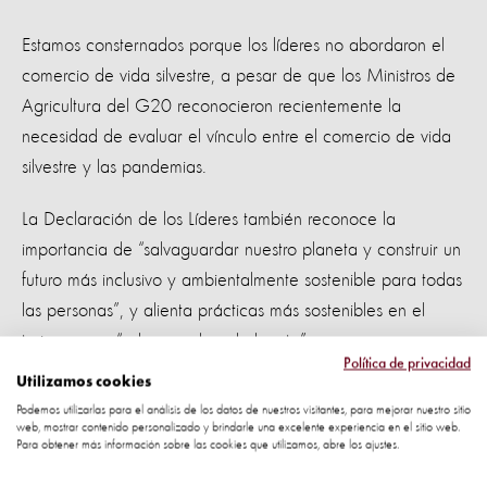
Estamos consternados porque los líderes no abordaron el
comercio de vida silvestre, a pesar de que los Ministros de
Agricultura del G20 reconocieron recientemente la
necesidad de evaluar el vínculo entre el comercio de vida
silvestre y las pandemias.
La Declaración de los Líderes también reconoce la
importancia de “salvaguardar nuestro planeta y construir un
futuro más inclusivo y ambientalmente sostenible para todas
las personas”, y alienta prácticas más sostenibles en el
turismo, que “salvaguardan el planeta”.
Política de privacidad
Utilizamos cookies
Pero es vital que una prohibición global del comercio de
Podemos utilizarlas para el análisis de los datos de nuestros visitantes, para mejorar nuestro sitio
vida silvestre, incluida la prohibición del uso de la vida
web, mostrar contenido personalizado y brindarle una excelente experiencia en el sitio web.
Para obtener más información sobre las cookies que utilizamos, abre los ajustes.
silvestre en el entretenimiento, esté incluida en cualquier
medida relacionada.