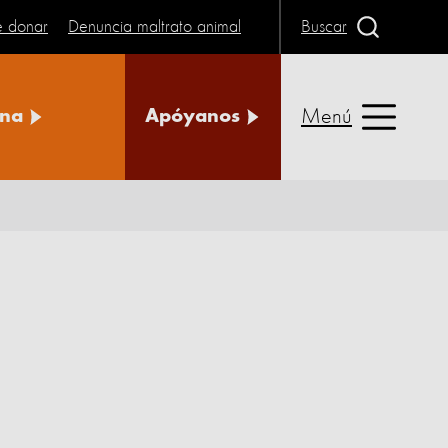
e donar
Denuncia maltrato animal
Buscar
Menú
na
Apóyanos