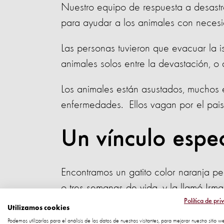
Nuestro equipo de respuesta a desastr
para ayudar a los animales con necesi
Las personas tuvieron que evacuar la is
animales solos entre la devastación, o a
Los animales están asustados, muchos e
enfermedades. Ellos vagan por el pais
Un vínculo espec
Encontramos un gatito color naranja p
o tres semanas de vida, y la llamó Irm
Política de pri
Utilizamos cookies
Irma tuvo la suerte de encontrar consu
Podemos utilizarlas para el análisis de los datos de nuestros visitantes, para mejorar nuestro sitio w