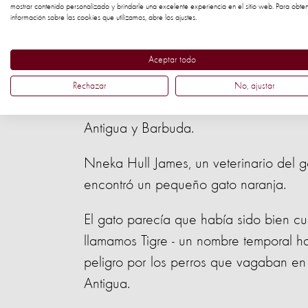
mostrar contenido personalizado y brindarle una excelente experiencia en el sitio web. Para obte
información sobre las cookies que utilizamos, abre los ajustes.
El cabo Williams e Irma la gatita que 
Aceptar todo
El cabo Williams le gustó a Irma. Se con
Rechazar
No, ajustar
momento de que nuestro equipo la lle
Antigua y Barbuda.
Nneka Hull James, un veterinario del 
encontró un pequeño gato naranja.
El gato parecía que había sido bien c
llamamos Tigre - un nombre temporal h
peligro por los perros que vagaban en l
Antigua.