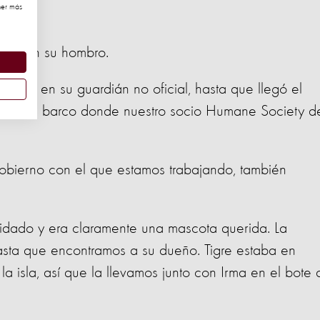
ner más
sube en su hombro.
virtió en su guardián no oficial, hasta que llegó el
vara en barco donde nuestro socio Humane Society d
gobierno con el que estamos trabajando, también
uidado y era claramente una mascota querida. La
asta que encontramos a su dueño. Tigre estaba en
a isla, así que la llevamos junto con Irma en el bote 