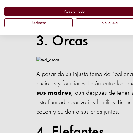
Los bonobos están entre las pocas espe
reproductivos --
así como sucede 
Aceptar todo
y familiares.
Rechazar
No, ajustar
3. Orcas
A pesar de su injusta fama de "ballena
sociales y familiares. Están entre los 
aún después de tener su
sus madres,
estarformado por varias familias. Lider
cazan y cuidan a sus crías juntas.
4. Elefantes