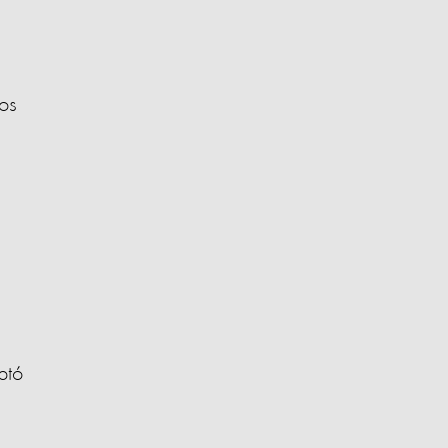
os
ptó