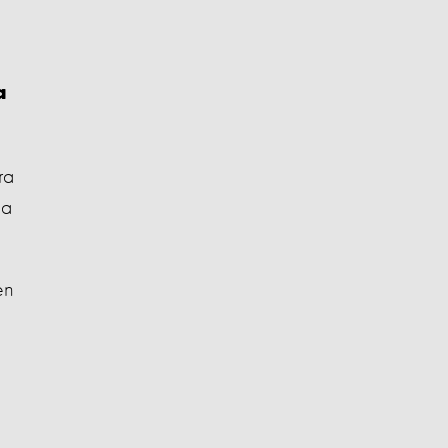
a
ra
la
en