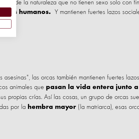
cies de la naturaleza que no tienen sexo solo con fi
Y mantienen fuertes lazos social
con los humanos.
s asesinas", las orcas también mantienen fuertes lazo
pocos animales que
pasan la vida entera junto a
s propias crías. Así las cosas, un grupo de orcas sue
adas por la
(la matriarca), esas orc
hembra mayor