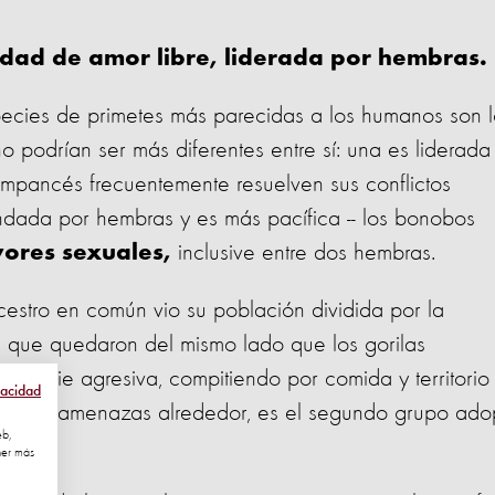
dad de amor libre, liderada por hembras.
species de primetes más parecidas a los humanos son l
o podrían ser más diferentes entre sí: una es liderada
impancés frecuentemente resuelven sus conflictos
andada por hembras y es más pacífica -- los bonobos
inclusive entre dos hembras.
avores sexuales,
cestro en común vio su población dividida por la
s que quedaron del mismo lado que los gorilas
especie agresiva, compitiendo por comida y territorio
vacidad
gen, sin amenazas alrededor, es el segundo grupo ado
eb,
ner más