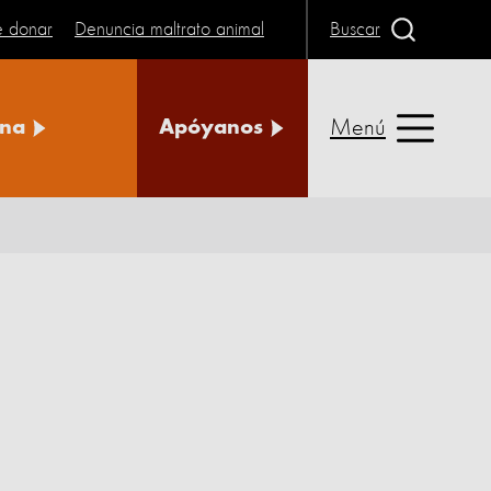
e donar
Denuncia maltrato animal
Buscar
Menú
na
Apóyanos