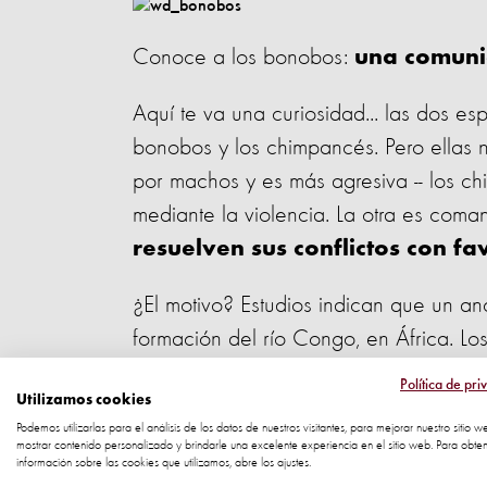
Conoce a los bonobos:
una comuni
Aquí te va una curiosidad... las dos e
bonobos y los chimpancés. Pero ellas n
por machos y es más agresiva -- los ch
mediante la violencia. La otra es com
resuelven sus conflictos con f
¿El motivo? Estudios indican que un an
formación del río Congo, en África. Lo
evolucionaron para convertirse en una 
Política de pri
Utilizamos cookies
(los chimpancés). Pero en el otro mar
Podemos utilizarlas para el análisis de los datos de nuestros visitantes, para mejorar nuestro sitio w
un estilo más "paz y amor".
mostrar contenido personalizado y brindarle una excelente experiencia en el sitio web. Para obte
información sobre las cookies que utilizamos, abre los ajustes.