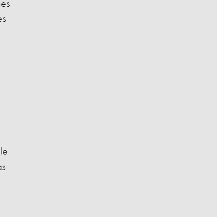
nes
es
s
le
as