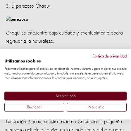
3. El perezoso Chaqui
Chaqui se encuentra bajo cuidado y eventualmente podrá
regresar a la naturaleza.
Chaqui tuvo un inicio difícil. Su madre, estando
Política de privacidad
Utilizamos cookies
embarazada, fue atacada por unos perros y por la
Podemos utilizarlas para el análisis de los datos de nuestros visitantes, para mejorar nuestro sitio
gravedad de sus heridas apenas pudo dar a luz a Chaqui
web, mostrar contenido personalizado y brindarle una excelente experiencia en el sitio web.
Para obtener más información sobre las cookies que utilizamos, abre los ajustes.
para luego morir. El dueño de los perros cuidó a Chaqui,
pero
las autoridades descubrieron que el
Aceptar todo
hombre planeaba vender al pequeño perezoso
.
como mascota en el mercado negro
Rechazar
No, ajustar
Dichosamente, Chaqui fue rescatado y llevado a la
Fundación Aiunau, nuestro socio en Colombia. El pequeño
perezoso actualmente vive en la Fundación y debe esperar