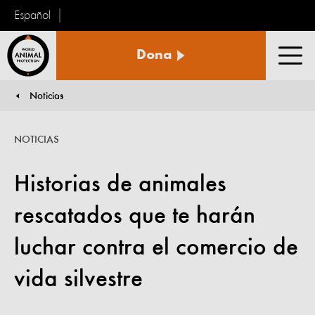
Español
Protección
Dona
Animal
Men
Mundial
Noticias
You are here:
NOTICIAS
Historias de animales
rescatados que te harán
luchar contra el comercio de
vida silvestre