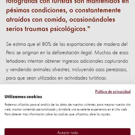
fotografías con turistas son mantenidos en
pésimas condiciones, o constantemente
atraídos con comida, ocasionándoles
serios traumas psicológicos.
Se estima que el 80% de las exportaciones de madera del
Perú se originan en la deforestación ilegal. Muchos de esos
leñadores intentan obtener ingresos adicionales capturando
y vendiendo animales silvestres, incluyendo osos perezosos,
para que sean utilizados en actividades turísticas.
Una investigación de Word Animal Protection ya había
Política de privacidad
Utilizamos cookies
determinado el impacto negativo en el bienestar de los
Podemos utilizarlas para el análisis de los datos de nuestros visitantes, para mejorar nuestro sitio
perezoso el ser arrancados y mantenidos en cautiverio
web, mostrar contenido personalizado y brindarle una excelente experiencia en el sitio web.
Para obtener más información sobre las cookies que utilizamos, abre los ajustes.
para fotos turísticas.
Perezosos: presas fáciles y
Aceptar todo