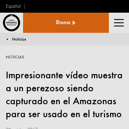
Español
Protección
Dona
Animal
Men
Mundial
Noticias
You are here:
NOTICIAS
Impresionante vídeo muestra
a un perezoso siendo
capturado en el Amazonas
para ser usado en el turismo